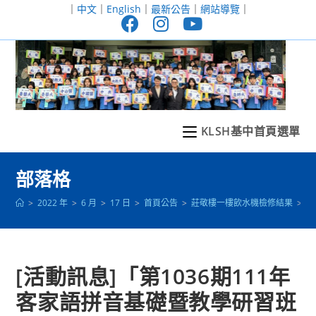
跳
｜
中文
｜
English
｜
最新公告
｜
網站導覽
｜
轉
至
主
要
內
容
KLSH基中首頁選單
部落格
>
2022 年
>
6 月
>
17 日
>
首頁公告
>
莊敬樓一樓飲水機檢修結果
>
[
[活動訊息]「第1036期111年
客家語拼音基礎暨教學研習班