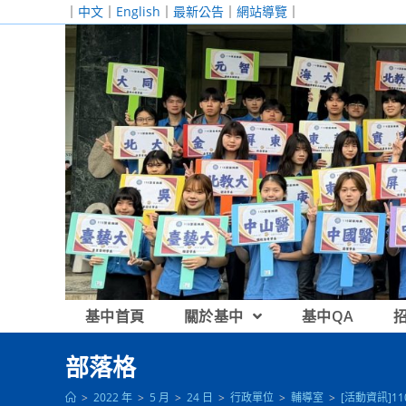
跳
｜
中文
｜
English
｜
最新公告
｜
網站導覽
｜
轉
至
主
要
內
容
基中首頁
關於基中
基中QA
部落格
>
2022 年
>
5 月
>
24 日
>
行政單位
>
輔導室
>
[活動資訊]