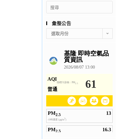
Search
for:
彙整公告
彙
選取月份
整
公
告