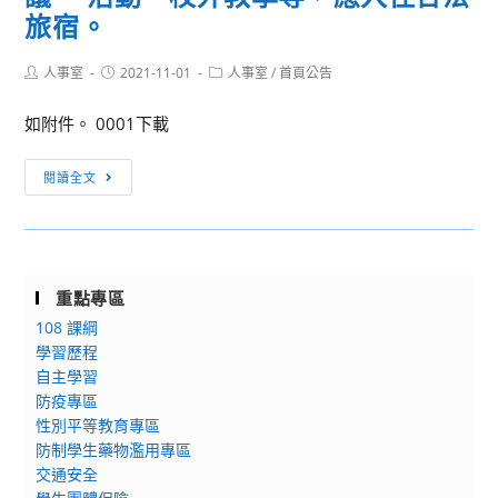
旅宿。
Post
Post
Post
人事室
2021-11-01
人事室
/
首頁公告
author:
published:
category:
如附件。 0001下載
[政
閱讀全文
令
宣
導]
主
重點專區
旨：
108 課綱
有
學習歷程
關
自主學習
各
防疫專區
級
性別平等教育專區
政
防制學生藥物濫用專區
府
交通安全
機