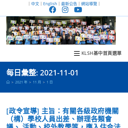
跳
｜
中文
｜
English
｜
最新公告
｜
網站導覽
｜
轉
至
主
要
內
容
KLSH基中首頁選單
每日彙整: 2021-11-01
>
2021 年
>
11 月
>
1 日
[政令宣導] 主旨：有關各級政府機關
（構）學校人員出差、辦理各類會
議、 活動、校外教學等，應入住合法