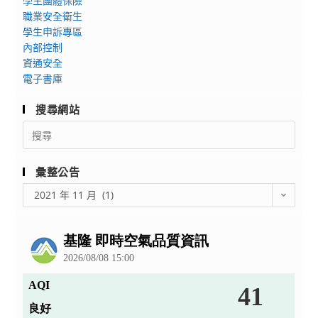
學生團體保險
關
職業安全衛生
（構）
學生申訴專區
學
內部控制
資通安全
校
電子書庫
人
員
搜尋網站
出
Search
差、
for:
辦
理
彙整公告
各
彙
2021 年 11 月 (1)
類
整
會
公
議、
告
活
動、
校
外