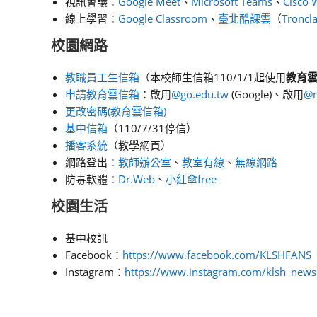
視訊會議：
Google Meet
、
Microsoft Teams
、
Cisco 
線上學習：
Google Classroom
、
臺北酷課雲
（
Troncl
校園網路
教職員工生信箱
（本校師生信箱110/1/1起使用
教育雲@
申請教育雲信箱
：啟用
@go.edu.tw
(Google)、啟用
@m
更改密碼(教育雲信箱)
基中信箱
（110/7/31停信）
播客系統
（教學網頁）
網路登出：
教師辦公室
、
教室有線
、
無線網路
防毒軟體：
Dr.Web
、
小紅傘free
校園生活
基中校訊
Facebook：
https://www.facebook.com/KLSHFANS
Instagram：
https://www.instagram.com/klsh_news