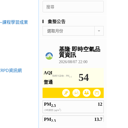
Search
for:
彙整公告
—課程學習成果
彙
選取月份
整
公
告
RPD資訊網