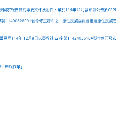
次國家報告條約專要文件及附件，業於114年12月發布並公告於CRP
字第11400628991號令修正發布之「原住民族委員會推展原住民族
國114年 12月8日以臺教社(四)字第1142403616A號令修正
線上申報作業」