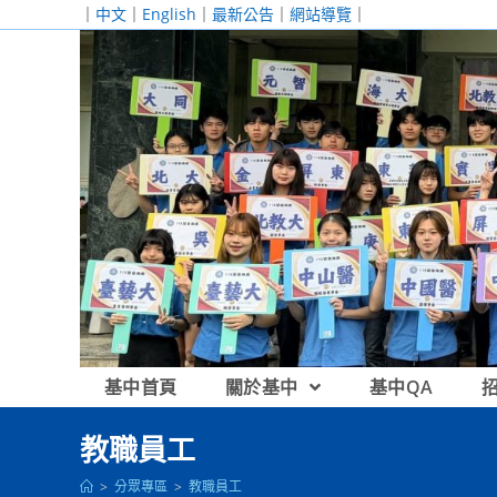
跳
｜
中文
｜
English
｜
最新公告
｜
網站導覽
｜
轉
至
主
要
內
容
基中首頁
關於基中
基中QA
教職員工
>
分眾專區
>
教職員工