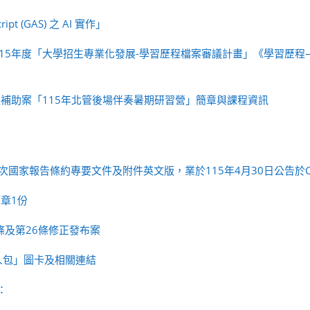
 (GAS) 之 AI 實作」
15年度「大學招生專業化發展-學習歷程檔案審議計畫」《學習歷程
產補助案「115年北管後場伴奏暑期研習營」簡章與課程資訊
次國家報告條約專要文件及附件英文版，業於115年4月30日公告於C
章1份
條及第26條修正發布案
人包」圖卡及相關連結
：