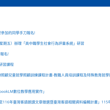
參加的同學手刀報名!
日（星期五）辦理「高中職學生社會行為評量系統」研習
報名!
務研習課程
療照顧兒童就學照顧訓練課程計畫-教職人員培訓課程及特殊教育就學
bookLM數位教學應用實作」
年至116年臺灣客語朗讀文章徵選暨臺灣客語相關資料編輯計畫」115