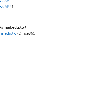
Webex
ass APP
）
mail.edu.tw
）
s.edu.tw
(Office365)