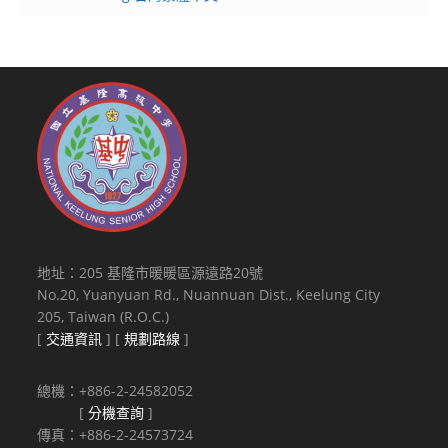
地址：205 基隆市暖暖區源遠路20號
No.20, Yuanyuan Rd., Nuannuan Dist., Keelung City
205, Taiwan (R.O.C.)
[
交通資訊
] [
規劃路線
]
總機：+886-2-24582052
[
分機查詢
]
傳真：+886-2-24573724