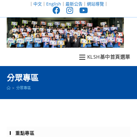
跳
｜
中文
｜
English
｜
最新公告
｜
網站導覽
｜
轉
至
主
要
內
容
KLSH基中首頁選單
分眾專區
>
分眾專區
重點專區