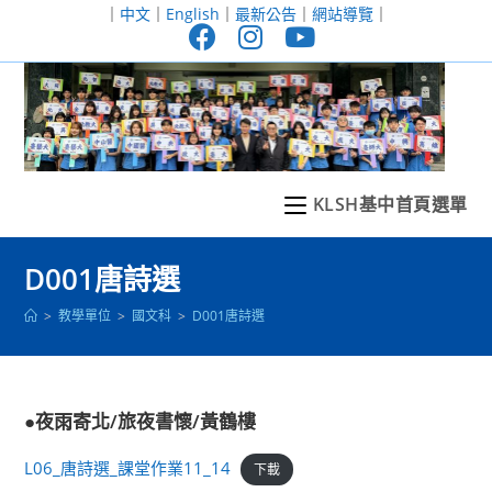
跳
｜
中文
｜
English
｜
最新公告
｜
網站導覽
｜
轉
至
主
要
內
容
KLSH基中首頁選單
D001唐詩選
>
教學單位
>
國文科
>
D001唐詩選
●夜雨寄北/旅夜書懷/黃鶴樓
L06_唐詩選_課堂作業11_14
下載