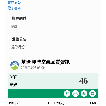
資通安全
電子書庫
搜尋網站
Search
for:
彙整公告
彙
選取月份
整
公
告