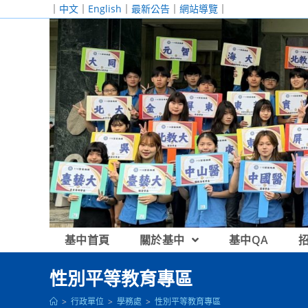
跳
｜
中文
｜
English
｜
最新公告
｜
網站導覽
｜
轉
至
主
要
內
容
基中首頁
關於基中
基中QA
性別平等教育專區
>
行政單位
>
學務處
>
性別平等教育專區