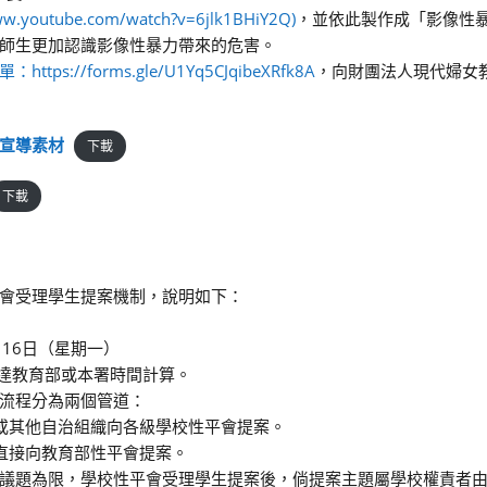
youtube.com/watch?v=6jlk1BHiY2Q)
，並依此製作成「影像性
師生更加認識影像性暴力帶來的危害。
https://forms.gle/U1Yq5CJqibeXRfk8A
，向財團法人現代婦女
宣導素材
下載
下載
會受理學生提案機制，說明如下：
月16日（星期一）
送達教育部或本署時間計算。
流程分為兩個管道：
或其他自治組織向各級學校性平會提案。
直接向教育部性平會提案。
議題為限，學校性平會受理學生提案後，倘提案主題屬學校權責者