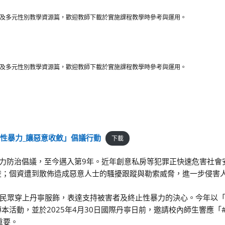
及多元性別教學資源篇，歡迎教師下載於實施課程教學時參考與運用。
及多元性別教學資源篇，歡迎教師下載於實施課程教學時參考與運用。
像性暴力_讓惡意收斂」倡議行動
下載
性暴力防治倡議，至今邁入第9年。近年創意私房等犯罪正快速危害社會
凌；個資遭到散佈造成惡意人士的騷擾跟蹤與勒索威脅，進一步侵害
民眾穿上丹寧服飾，表達支持被害者及終止性暴力的決心。今年以
本活動，並於2025年4月30日國際丹寧日前，邀請校內師生響應「
重要。