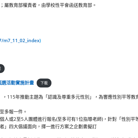
；屬教育部權責者，由學校性平會函送教育部。
7/m7_11_02_index
)
載
甄選活動實施計畫
下載
日」，115年推動主題為「認識及尊重多元性別」，為響應性別平等教
至多報一件。
人或2至5人團體進行報名(至多可有1位指導老師)，針對「性別平等
者」四大倡議面向，擇一進行方案之企劃書擬訂