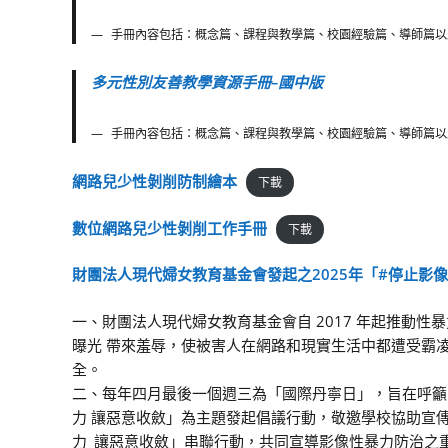
手冊內容包括：概念篇、課程與教學篇、校園經驗篇、導師篇以
多元性別友善教學資源手冊–國中版
手冊內容包括：概念篇、課程與教學篇、校園經驗篇、導師篇以
網路兒少性剝削防制繪本
下載
數位網路兒少性剝削工作手冊
下載
財團法人現代婦女教育基金會發起之2025年「#停止影
一、財團法人現代婦女教育基金會自 2017 年起推動
曝光 帶來羞辱，使被害人在網路和現實生活中都遭受霸
全。
二、每年四月最後一個週三為「國際丹寧日」，旨在呼籲
力 讓惡意收斂」為主題發起倡議行動，敬邀學校協助宣傳
力_讓惡意收斂」串聯行動，共同宣導影像性暴力防治之