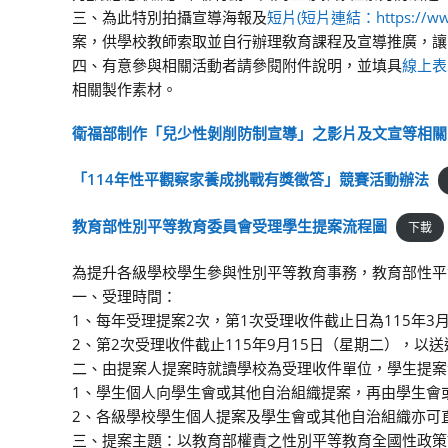
三、為此特別拍攝宣導海報及
短片(短片連結：https://www.
案，供學校教師索取並自行辦理敎育課程及宣導推廣，讓
四、有意參與相關活動者請參閱附件說明，並填具
線上表單：
相關製作素材。
衛福部制作「兒少性剝削防制宣導」之影片及文宣等相關
「114年性平觀察家養成挑戰有獎徵答」競賽活動辦法
教育部性別平等教育委員會受理學生提案流程圖
下載
為提升各級學校學生參與性別平等教育事務，教育部性平
一、受理時間：
1、每年受理提案2次，第1次受理收件截止日為115年3
2、第2次受理收件截止115年9月15日（星期二），以
二、由提案人提案時就讀學校為受理收件單位，學生提案
1、學生個人向學生會或其他自治組織提案，再由學生會
2、各級學校學生個人提案及學生會或其他自治組織亦可
三、提案主題：以教育部權責之性別平等教育全國性政策