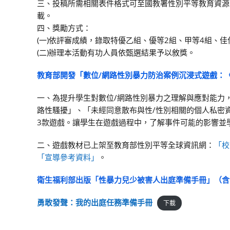
三、投稿所需相關表件格式可至國教署性別平等教育資源中
載。
四、獎勵方式：
(一)依評審成績，錄取特優乙組、優等2組、甲等4組、
(二)辦理本活動有功人員依甄選結果予以敘獎。
教育部開發「數位/網路性別暴力防治案例沉浸式遊戲：
一、為提升學生對數位/網路性別暴力之理解與應對能力
路性騷擾」、「未經同意散布與性/性別相關的個人私密
3款遊戲。讓學生在遊戲過程中，了解事件可能的影響並
二、遊戲教材已上架至教育部性別平等全球資訊網：
「校
「宣導參考資料」
。
衛生福利部出版「性暴力兒少被害人出庭準備手冊」（含
勇敢發聲：我的出庭任務準備手冊
下載