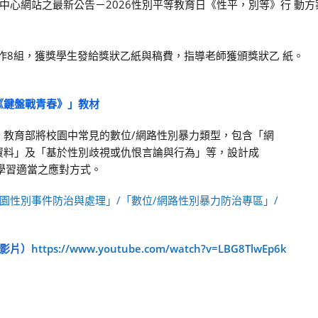
心網站之最新公告－2026性別平等教育日《性平，別等》行 動方
佳作8組，獲獎學生發給獎狀乙紙與稿費，指導老師獲頒獎狀乙 紙。
《鍵盤戰青春》」教材
，教育部將校園中常見的數位/網路性別暴力類型，包含「網
資料」及「基於性別歧視或仇恨言論與行為」等，設計成
學習適當之應對方式。
園性別事件防治與處理」/「數位/網路性別暴力防治專區」/
影片）
https://www.youtube.com/watch?v=LBG8TlwEp6k