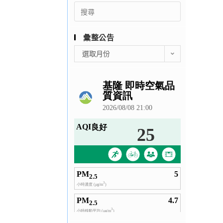
Search
for:
彙整公告
彙
選取月份
整
公
告