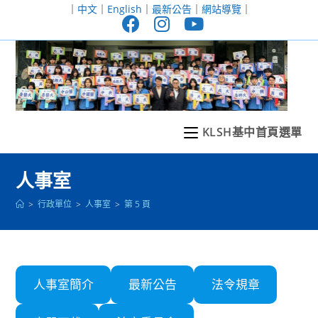
跳
｜
中文
｜
English
｜
最新公告
｜
網站導覽
｜
轉
至
主
要
內
容
KLSH基中首頁選單
人事室
>
行政單位
>
人事室
>
第 5 頁
人事室簡介
最新公告
法令規章