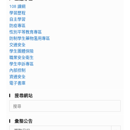
民
還
108 課綱
英
沒
學習歷程
檢」
手
自主學習
各
刀
防疫專區
級
報
性別平等教育專區
測
名
防制學生藥物濫用專區
驗
的
交通安全
開
同
學生團體保險
放
職業安全衛生
學，
報
學生申訴專區
盡
名
內部控制
速
資通安全
中，
至
電子書庫
請
試
有
務
搜尋網站
興
組
Search
趣
拿
for:
的
取
同
家
彙整公告
學
長
彙