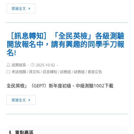
報
[試
閱讀全文
名
務
中，
組
請
公
有
［訊息轉知］「全民英檢」各級測驗
告]
興
開放報名中，請有興趣的同學手刀報
📢
趣
學
名!
的
習
同
扶
Post
Post
試務組長
2025-10-02
學
author:
published:
助
Post
考試相關
/
英文科
/
訊息轉知
/
試務組
/
試務組
/
首頁公告
手
category:
第
刀
全民英檢」（GEPT）新年度初級、中級測驗1002下載
二
報
梯
名!
［訊
次
閱讀全文
息
開
轉
跑
知］
啦!!!
「全
請
重點專區