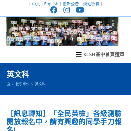
跳
｜
中文
｜
English
｜
最新公告
｜
網站導覽
｜
轉
至
主
要
內
容
KLSH基中首頁選單
英文科
>
教學單位
>
英文科
［訊息轉知］「全民英檢」各級測驗
開放報名中，請有興趣的同學手刀報
名!