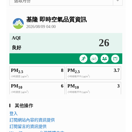
選取月份
手
同
整
刀
公
意
報
告
書!!
名!
其他操作
登入
訂閱網站內容的資訊提供
訂閱留言的資訊提供