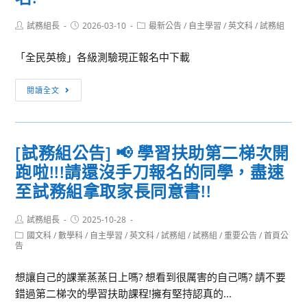
Post
Post
Post
試務組長
2026-03-10
最新公告
/
自主學習
/
英文科
/
試務組
author:
published:
category:
「全民英檢」各級測驗現正報名中下載
［訊
閱讀全文
息
轉
知］
[試務組公告] 📢 學習扶助第二梯次開
「全
跑啦!!!請還沒手刀報名的同學，盡速
民
英
至試務組拿取家長同意書!!
檢」
各
Post
Post
試務組長
2025-10-28
author:
published:
級
Post
國文科
/
數學科
/
自主學習
/
英文科
/
試務組
/
試務組
/
重要公告
/
首頁公
category:
告
測
驗
想讓自己的課業蒸蒸日上嗎? 想看到很厲害的自己嗎? 請不要
開
錯過第二梯次的學習扶助課程!擁有堅持認真的...
放