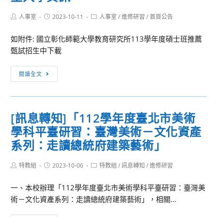
灣
學
師
Post
Post
Post
人事室
2023-10-11
人事室
/
進修研習
/
首頁公告
年
author:
published:
category:
範
度
如附件: 國立彰化師範大學教育研究所113學年度碩士班推薦
大
碩、
甄試招生中下載
學
博
辦
士
【訊
理
閱讀全文
班
息
「本
入
轉
土
學
知】
音
甄
[訊息轉知]「112學年度臺北市美術
國
樂
試。
學科平臺研習：臺灣美術－文化資產
立
教
彰
系列：走讀總統府建築藝術」
育
化
培
師
Post
Post
Post
特教組
2023-10-06
特教組
/
訊息轉知
/
進修研習
力
author:
published:
category:
範
工
一、本校辦理「112學年度臺北市美術學科平臺研習：臺灣美
大
作
術－文化資產系列：走讀總統府建築藝術」，相關...
學
坊
教
研