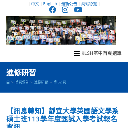
跳
｜
中文
｜
English
｜
最新公告
｜
網站導覽
｜
轉
至
主
要
內
容
KLSH基中首頁選單
進修研習
>
首頁公告
>
進修研習
>
第 52 頁
【訊息轉知】靜宜大學英國語文學系
碩士班113學年度甄試入學考試報名
資訊