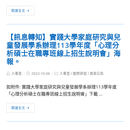
年
臺
術」
[訊
度
閱讀全文
北
息
研
市
轉
究
政
知]
所
府
【訊息轉知】實踐大學家庭研究與兒
光
碩、
教
童發展學系辦理113學年度「心理分
宇
博
育
學
析碩士在職專班線上招生說明會」海
士
局
校
班
報。
合
財
甄
作
團
試
Post
Post
Post
人事室
2023-10-06
人事室
/
進修研習
/
首頁公告
辦
author:
published:
category:
法
招
理
人
如附件: 實踐大學家庭研究與兒童發展學系辦理113學年度
生
112-
元
「心理分析碩士在職專班線上招生說明會」下載 ...
資
1
培
訊。
教
【訊
醫
閱讀全文
師
息
事
研
轉
科
習
知】
技