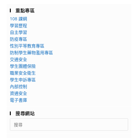
校
年
重點專區
財
度
108 課綱
團
「心
學習歷程
法
理
自主學習
人
分
防疫專區
淡
析
性別平等教育專區
江
碩
防制學生藥物濫用專區
大
士
交通安全
學
在
學生團體保險
企
職業安全衛生
職
業
學生申訴專區
專
管
內部控制
班
資通安全
理
線
電子書庫
學
上
系
招
搜尋網站
113
生
Search
學
說
for:
年
明