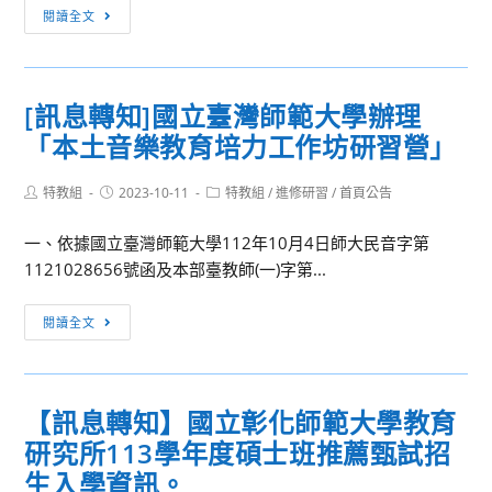
【訊
系
閱讀全文
息
碩
轉
士
知】
班
[訊息轉知]國立臺灣師範大學辦理
國
113
「本土音樂教育培力工作坊研習營」
立
學
暨
年
Post
Post
Post
特教組
2023-10-11
南
特教組
/
進修研習
/
首頁公告
度
author:
published:
category:
國
甄
一、依據國立臺灣師範大學112年10月4日師大民音字第
際
試
1121028656號函及本部臺教師(一)字第...
大
入
學
學
[訊
閱讀全文
中
考
息
國
試
轉
語
報
知]
文
名
【訊息轉知】國立彰化師範大學教育
國
學
資
研究所113學年度碩士班推薦甄試招
立
系
訊
臺
生入學資訊。
113