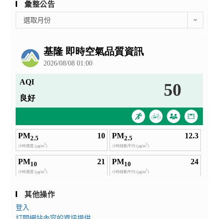
度
會」
彙整公告
碩
海
彙
選取月份
士
報。
整
在
公
職
告
專
班
招
生
說
明
會
海
報
及
招
生。
其他操作
登入
訂閱網站內容的資訊提供