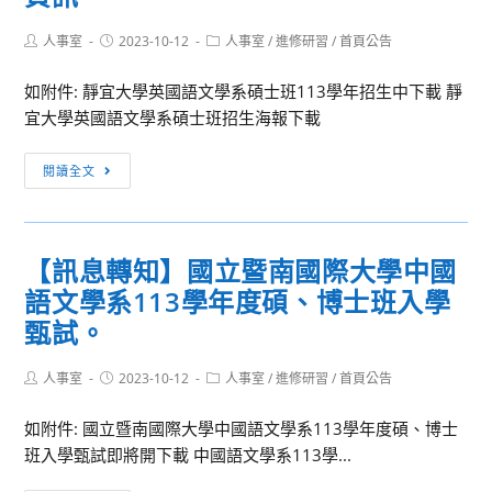
Post
Post
Post
人事室
2023-10-12
人事室
/
進修研習
/
首頁公告
author:
published:
category:
如附件: 靜宜大學英國語文學系碩士班113學年招生中下載 靜
宜大學英國語文學系碩士班招生海報下載
【訊
閱讀全文
息
轉
知】
【訊息轉知】國立暨南國際大學中國
靜
語文學系113學年度碩、博士班入學
宜
大
甄試。
學
英
Post
Post
Post
人事室
2023-10-12
人事室
/
進修研習
/
首頁公告
author:
published:
category:
國
如附件: 國立暨南國際大學中國語文學系113學年度碩、博士
語
班入學甄試即將開下載 中國語文學系113學...
文
學