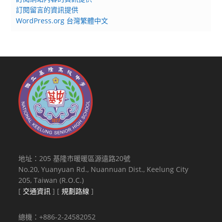
訂閱留言的資訊提供
WordPress.org 台灣繁體中文
地址：205 基隆市暖暖區源遠路20號
No.20, Yuanyuan Rd., Nuannuan Dist., Keelung City
205, Taiwan (R.O.C.)
[
交通資訊
] [
規劃路線
]
總機：+886-2-24582052