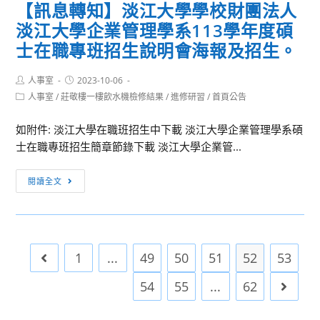
【聲
【訊息轉知】淡江大學學校財團法人
實
大
音
淡江大學企業管理學系113學年度碩
踐
學
與
大
113
士在職專班招生說明會海報及招生。
角
學
學
色】
家
年
Post
Post
人事室
2023-10-06
工
author:
published:
庭
度
Post
人事室
/
莊敬樓一樓飲水機檢修結果
/
進修研習
/
首頁公告
作
category:
研
碩
坊
如附件: 淡江大學在職班招生中下載 淡江大學企業管理學系碩
究
士
實
士在職專班招生簡章節錄下載 淡江大學企業管...
與
班
施
兒
甄
計
【訊
童
試
閱讀全文
畫
息
發
入
轉
展
學
知】
學
招
淡
系
生
1
...
49
50
51
52
53
Go to the previous page
江
辦
資
大
理
訊。
54
55
...
62
Go to 
學
113
學
學