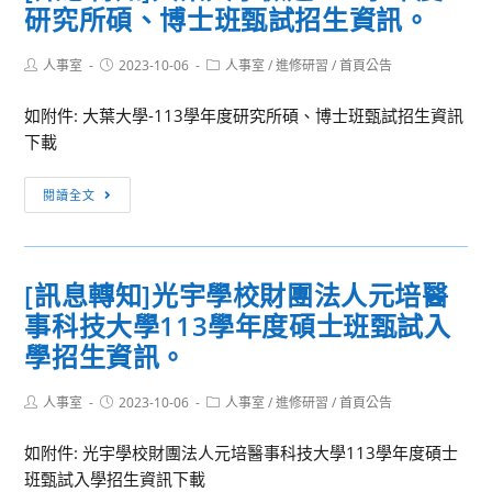
研究所碩、博士班甄試招生資訊。
育
臺
資
部
灣
訊。
Post
Post
Post
人事室
2023-10-06
普
人事室
/
進修研習
/
首頁公告
美
author:
published:
category:
通
術
如附件: 大葉大學-113學年度研究所碩、博士班甄試招生資訊
高
－
下載
級
文
中
化
[訊
閱讀全文
學
資
息
課
產
轉
程
系
知]
藝
列：
[訊息轉知]光宇學校財團法人元培醫
大
術
走
事科技大學113學年度碩士班甄試入
葉
生
讀
大
學招生資訊。
活
總
學
學
統
檢
Post
Post
Post
人事室
2023-10-06
人事室
/
進修研習
/
首頁公告
科
府
author:
published:
category:
送
中
建
如附件: 光宇學校財團法人元培醫事科技大學113學年度碩士
113
心
築
班甄試入學招生資訊下載
學
暨
藝