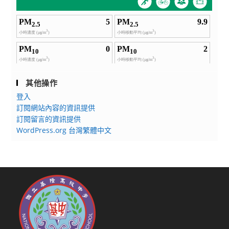
效
達
成
目
標】
NLP
目
其他操作
標
登入
設
訂閱網站內容的資訊提供
定
訂閱留言的資訊提供
與
WordPress.org 台灣繁體中文
展
開
行
動
工
作
坊」、
「課