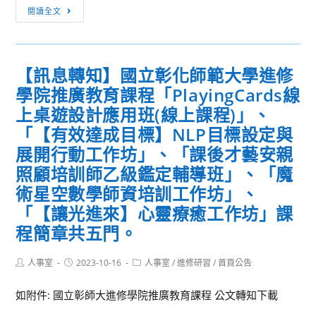
[訊
程
三
活
閱讀全文
息
藝
美
動。
轉
術
術
知]
生
課
【訊息轉知】國立彰化師範大學進修
教
活
程
學院推廣教育課程「PlayingCards線
育
學
公
部
科
上桌遊設計應用班(線上課程)」、
開
普
中
觀
「【有效達成目標】NLP目標設定與
通
心
課
展開行動工作坊」、「課後才藝安親
高
暨
研
照顧培訓師乙級鑑定輔導班」、「魔
級
臺
習
術星空數學師資培訓工作坊」、
中
北
－
「【讓光進來】心靈療癒工作坊」課
學
市
桃
課
政
程簡章共五門。
園
程
府
市
藝
教
立
Post
Post
Post
人事室
2023-10-16
人事室
/
進修研習
/
首頁公告
author:
published:
category:
術
育
壽
如附件: 國立彰師大進修學院推廣教育課程 公文轉知下載
生
局
山
活
合
高