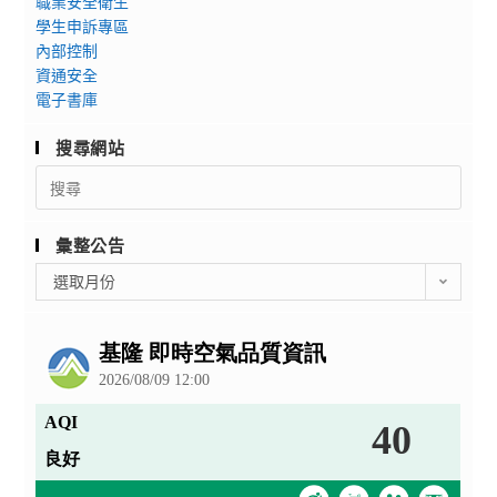
職業安全衛生
1
靈
育
學生申訴專區
教
果】
課
內部控制
師
工
資通安全
程
研
作
電子書庫
「PlayingCards
習
坊
線
【體
搜尋網站
上
驗
Search
桌
課-
for:
遊
今
設
天
彙整公告
計
練
彙
選取月份
應
武
整
用
功】
公
班
告
工
(線
作
上
坊
課
程)」、
「【有