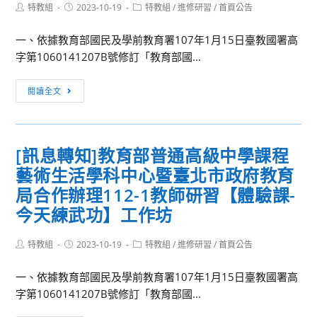
中
金
Post
Post
Post
特教組
2023-10-19
特教組
/
進修研習
/
首頁公告
author:
published:
category:
等
會
學
辦
一、依據教育部國民及學前教育署107年1月15日臺教國署高
校
理
字第1060141207B號修訂「教育部國...
美
112
[訊
術
年
閱讀全文
息
學
度
轉
科
各
知]
中
項
[訊息轉知]教育部普通高級中學課程
教
心
週
藝術生活學科中心暨臺北市政府教育
育
「112
休
部
學
局合作辦理112-1教師研習【體驗課-
二
普
年
日
今天練武功】工作坊
通
度
自
高
雙
我
Post
Post
Post
特教組
2023-10-19
特教組
/
進修研習
/
首頁公告
author:
published:
category:
級
語
成
中
選
長
一、依據教育部國民及學前教育署107年1月15日臺教國署高
學
修-
研
字第1060141207B號修訂「教育部國...
課
高
習