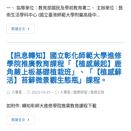
學
一、 指導單位：教育部國民及學前教育署二、 主辦單位：藝
課
術生活學科中心 (國立臺灣師範大學附屬高級中...
程
藝
[訊
閱讀全文
術
息
生
轉
活
知]112-
【訊息轉知】國立彰化師範大學進修
學
1
科
學院推廣教育課程「【植感蕨起】鹿
藝
中
術
角蕨上板基礎植栽班」、「【植感蘚
心
生
活】苔蘚微景觀生態瓶」課程。
暨
活
臺
學
Post
Post
Post
人事室
2023-10-25
人事室
/
進修研習
/
首頁公告
北
author:
published:
category:
科
市
中
如附件: 轉知彰師大進修學院推廣教育課程下載
政
心
府
【訊
暨
閱讀全文
教
息
台