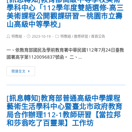
息
學科中心「112學年度雙語選修-高三
苔
北
團
蘚
當
法
美術課程公開觀課研習－桃園市立壽
微
代】
人
山高級中等學校」
景
實
台
觀
施
灣
Post
Post
Post
特教組
2023-10-19
特教組
/
進修研習
/
首頁公告
author:
published:
category:
生
計
省
態
畫
中
一、依教育部國民及學前教育署中華民國112年7月24日臺教
瓶」
小
國署高字第1120096837號函。 二、...
課
學
程。
[訊
校
閱讀全文
息
教
轉
職
知]
員
[訊息轉知]教育部普通高級中學課程
教
福
藝術生活學科中心暨臺北市政府教育
育
利
部
文
局合作辦理112-1教師研習【當拉邦
高
教
和莎翁吃了百靈果】工作坊
級
基