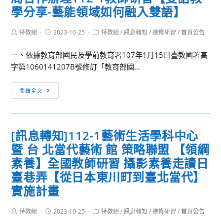
學分享-藝能領域如何融入雙語】
Post
Post
Post
特教組
2023-10-25
特教組
/
訊息轉知
/
進修研習
/
首頁公告
author:
published:
category:
一、依據教育部國民及學前教育署107年1月15日臺教國署高
字第1060141207B號修訂「教育部國...
[訊
閱讀全文
息
轉
知]
[訊息轉知]112-1藝術生活學科中心
教
暨 台 北當代藝術 館 策略聯盟 【領綱
育
部
素養】全國教師研習 攝影素養走讀日
普
臺巷弄【從日本東川町到臺北當代】
通
實施計畫
高
級
Post
Post
Post
特教組
2023-10-25
特教組
/
訊息轉知
/
進修研習
/
首頁公告
中
author:
published:
category: