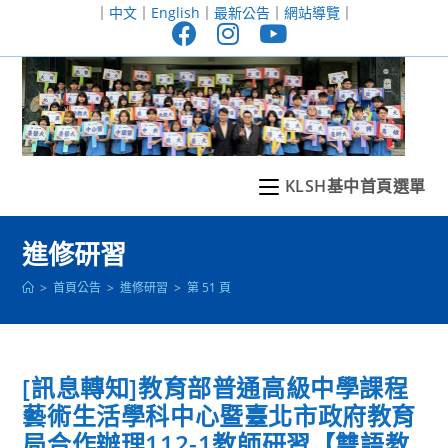
跳
｜
中文
｜
English
｜
最新公告
｜
網站導覽
｜
轉
至
主
要
內
容
KLSH基中首頁選單
進修研習
>
首頁公告
>
進修研習
>
第 51 頁
[訊息轉知]教育部普通高級中學課程
藝術生活學科中心暨臺北市政府教育
局合作辦理112-1教師研習【雙語教