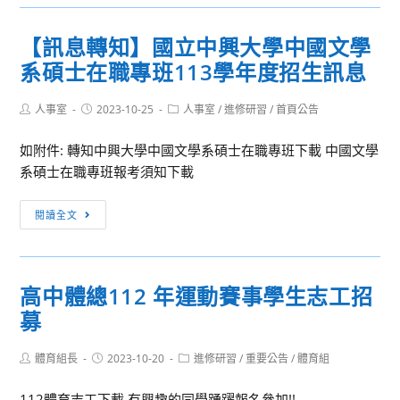
育
轉
北
局
知】
當
【訊息轉知】國立中興大學中國文學
合
國
代
系碩士在職專班113學年度招生訊息
作
立
藝
辦
彰
術
理
Post
Post
Post
人事室
2023-10-25
化
人事室
/
進修研習
/
首頁公告
館
author:
published:
category:
112-
師
策
如附件: 轉知中興大學中國文學系碩士在職專班下載 中國文學
1
範
略
系碩士在職專班報考須知下載
教
大
聯
師
學
盟
【訊
研
閱讀全文
進
【領
息
習
修
綱
轉
【雙
學
素
知】
語
院
養】
高中體總112 年運動賽事學生志工招
國
教
推
全
募
立
學
廣
國
中
分
教
教
Post
Post
Post
體育組長
興
2023-10-20
進修研習
/
重要公告
/
體育組
享-
育
師
author:
published:
category:
大
藝
課
研
112體育志工下載 有興趣的同學踴躍報名參加!!