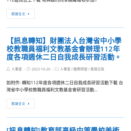
學
能
程
習
中
領
「【植
攝
高
閱讀全文
國
域
感
影
中
文
如
蕨
素
體
學
何
起】
養
總
系
融
【訊息轉知】財團法人台灣省中小學
鹿
走
112
碩
入
角
讀
校教職員福利文教基金會辦理112年
年
士
雙
蕨
日
運
度各項週休二日自我成長研習活動。
在
語】
上
臺
動
職
板
巷
賽
Post
Post
Post
人事室
2023-10-20
人事室
/
進修研習
/
首頁公告
專
author:
published:
基
category:
弄
事
班
礎
【從
如附件: 轉知112年度各項週休二日自我成長研習活動下載 台
學
113
植
日
灣省中小學校教職員福利文教基金會研習活動...
生
學
栽
本
志
年
班」、
東
【訊
工
閱讀全文
度
「【植
川
息
招
招
感
町
轉
募
生
蘚
到
知】
訊
[訊息轉知]教育部高級中等學校美術
活】
臺
財