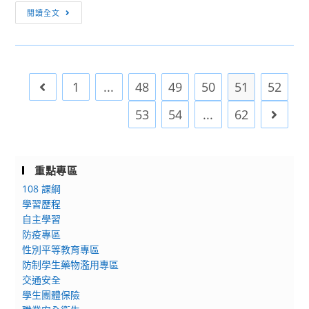
【訊
學
作
級
閱讀全文
息
科
辦
中
轉
中
理
等
知】
心
112-
學
國
暨
1
校」
1
...
48
49
50
51
52
Go to the previous page
立
臺
教
彰
北
師
53
54
...
62
Go to 
化
市
研
師
政
習
範
府
【當
重點專區
大
教
拉
108 課綱
學
育
邦
學習歷程
進
局
和
自主學習
修
合
莎
防疫專區
學
作
翁
性別平等教育專區
院
辦
吃
防制學生藥物濫用專區
推
理
了
交通安全
廣
112-
百
學生團體保險
教