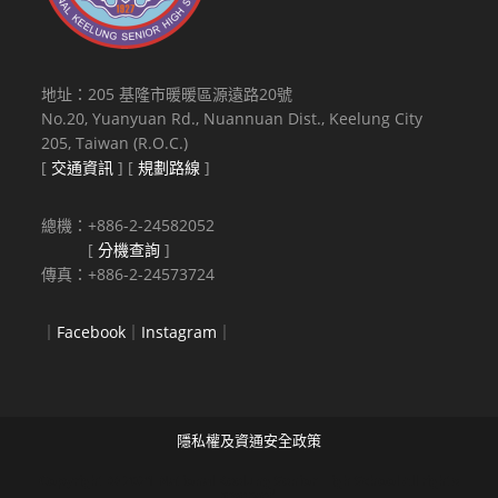
後
才
藝
地址：205 基隆市暖暖區源遠路20號
安
No.20, Yuanyuan Rd., Nuannuan Dist., Keelung City
親
205, Taiwan (R.O.C.)
照
[
交通資訊
] [
規劃路線
]
顧
培
總機：+886-2-24582052
訓
[
分機查詢
]
師
傳真：+886-2-24573724
乙
級
｜
Facebook
｜
Instagram
｜
鑑
定
輔
導
班」、
隱私權及資通安全政策
「魔
Copyright © 2021 National Keelung Senior High School All rights
術
reserved.