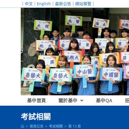
跳
｜
中文
｜
English
｜
最新公告
｜
網站導覽
｜
轉
至
主
要
內
容
基中首頁
關於基中
基中QA
考試相關
>
首頁公告
>
考試相關
>
第 13 頁