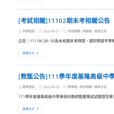
公
試
告
公
告]1102
[考試相關]11102期末考相關公告
期
末
Post
Post
Post
試務組長
2022-06-21
考試相關
/
試務組
/
首頁公告
考
author:
published:
category:
相
公告：111.06.28~30為本校期末考時間，請同學提早
關
公
[考
閱讀全文
告
試
(防
相
疫
關]11102
[教甄公告]111學年度基隆高級
相
期
關)
末
Post
Post
Post
教學組長
2022-06-20
教學組
/
考試相關
/
首頁公告
考
author:
published:
category:
相
111學年度基隆高級中學美術科教師甄選筆試試題暨答案公
關
公
[教
閱讀全文
告
甄