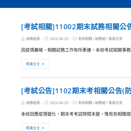
[考試相關]11002期末試務相關公
Post
Post
Post
試務組長
2022-06-29
考試相關
/
試務組
/
首頁公告
author:
published:
category:
因疫情嚴峻，相關試務工作有所牽連，本校考試相關事務辦
[考
閱讀全文
試
相
關]11002
[考試公告]1102期末考相關公告(
期
末
Post
Post
Post
試務組長
2022-06-25
考試相關
/
試務組
/
首頁公告
試
author:
published:
category:
務
本校因應疫情變化，期末考考試時間未變，惟有些相關規範，
相
關
[考
閱讀全文