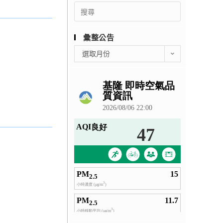
Search
for:
彙整公告
彙
選取月份
整
公
告