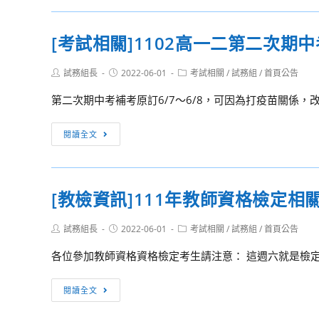
答
訊
訊
案
息
息]112
[考試相關]1102高一二第二次期
公
公
學
告
告
年
Post
Post
Post
試務組長
2022-06-01
考試相關
/
試務組
/
首頁公告
度
author:
published:
category:
各
第二次期中考補考原訂6/7～6/8，可因為打疫苗關係，改至6/
式
簡
[考
閱讀全文
章
試
公
相
告
關]1102
[教檢資訊]111年教師資格檢定相
高
一
Post
Post
Post
試務組長
2022-06-01
考試相關
/
試務組
/
首頁公告
二
author:
published:
category:
第
各位參加教師資格資格檢定考生請注意： 這週六就是檢定的日
二
次
[教
閱讀全文
期
檢
中