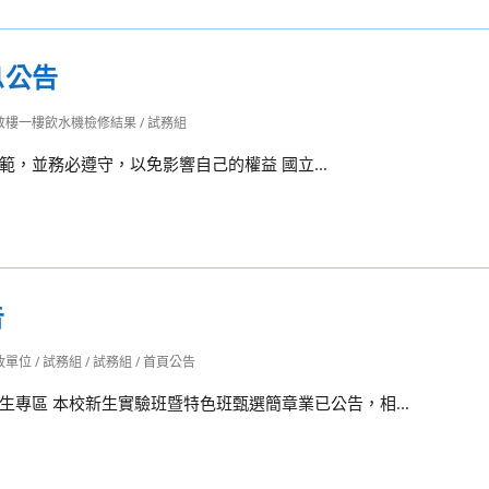
息公告
敬樓一樓飲水機檢修結果
/
試務組
規範，並務必遵守，以免影響自己的權益 國立...
告
政單位
/
試務組
/
試務組
/
首頁公告
專區 本校新生實驗班暨特色班甄選簡章業已公告，相...