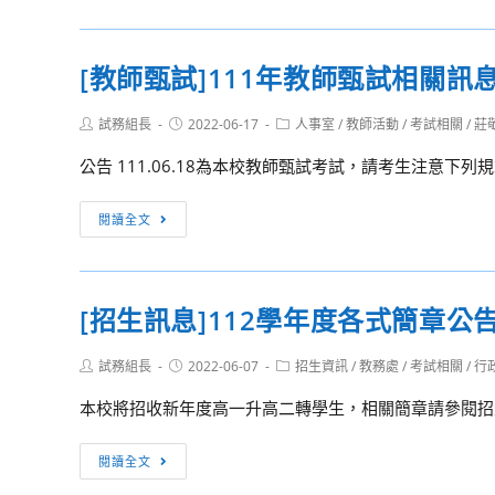
公
告]111
[教師甄試]111年教師甄試相關訊
學
年
Post
Post
Post
試務組長
2022-06-17
人事室
/
教師活動
/
考試相關
/
莊
度
author:
published:
category:
基
公告 111.06.18為本校教師甄試考試，請考生注意下列
隆
高
[教
閱讀全文
級
師
中
甄
學
試]111
[招生訊息]112學年度各式簡章公
教
年
師
教
Post
Post
Post
試務組長
2022-06-07
招生資訊
/
教務處
/
考試相關
/
行
甄
師
author:
published:
category:
選
甄
本校將招收新年度高一升高二轉學生，相關簡章請參閱招生
試
試
題
相
[招
閱讀全文
暨
關
生