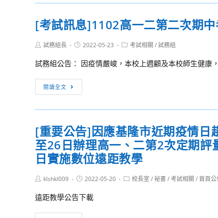
資
考
訊]111
[考試訊息]1102高一二第二次期
補
年
考
教
Post
Post
Post
試務組長
2022-05-23
考試相關
/
試務組
相
師
author:
published:
category:
關
資
試務組公告： 因疫情嚴峻，本校上週顧及本校師生健康，
訊
格
息
檢
[考
閱讀全文
0602
定
試
修
相
訊
正
關
息]1102
[重要公告]因應基隆市近期疫情日
訊
高
息
至26日辦理高一、二第2次定期評量
一
二
日實施數位遠距教學
第
二
Post
Post
Post
klshkl009
2022-05-20
校長室
/
祕書
/
考試相關
/
首頁公
author:
published:
category:
次
遠距教學公告下載
期
中