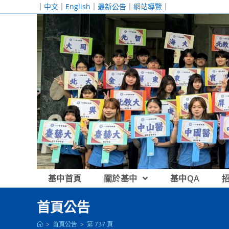
跳
｜
中文
｜
English
｜
最新公告
｜
網站導覽
｜
轉
至
主
要
內
容
基中首頁
關於基中
基中QA
首頁公告
>
首頁公告
>
第 737 頁