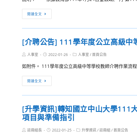
學
觀
[法
閱讀全文
光
令
餐
宣
旅
導]
暨
[介聘公告] 111學年度公立高級
本
管
（111）
理
Post
Post
Post
人事室
2022-01-26
人事室
/
首頁公告
年
author:
published:
category:
學
度
如附件。 111學年度公立高級中等學校教師介聘作業流
院
農
各
曆
[介
閱讀全文
系
春
聘
舉
節
公
辦
將
告]
高
[升學資訊]轉知國立中山大學11
屆，
111
中
請
項目與準備指引
學
職
務
年
學
必
Post
Post
Post
註冊組長
度
2022-01-25
升學資訊
/
註冊組
/
首頁公告
author:
published:
生
category: