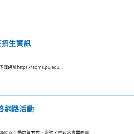
班招生資訊
ps://adms.pu.edu...
徵答網路活動
透過網路互動問答方式，增進民眾對本會業務職...