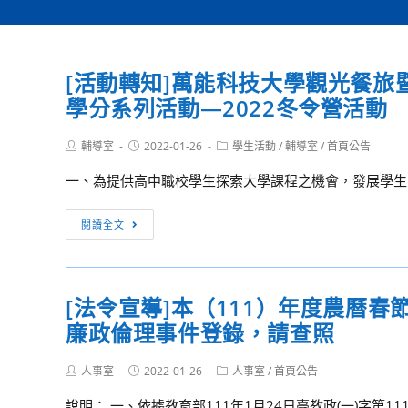
[活動轉知]萬能科技大學觀光餐
學分系列活動—2022冬令營活動
Post
Post
Post
輔導室
2022-01-26
學生活動
/
輔導室
/
首頁公告
author:
published:
category:
一、為提供高中職校學生探索大學課程之機會，發展學生潛
[活
閱讀全文
動
轉
知]
[法令宣導]本（111）年度農曆
萬
廉政倫理事件登錄，請查照
能
科
Post
Post
Post
人事室
2022-01-26
技
人事室
/
首頁公告
author:
published:
category:
大
說明： 一、依據教育部111年1月24日臺教政(一)字第1110