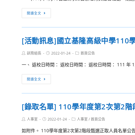
目
生
績
111
與
單
優
原
[比
閱讀全文
準
獨
單
住
賽
備
招
獨
民
資
指
生
招
專
訊]
引
資
[活動訊息]國立基隆高級中學11
生
班
「公
訊
資
招
平
訊
Post
Post
Post
訓育組長
2022-01-24
首頁公告
生
30
author:
published:
category:
資
有
一、 返校日時間： 返校日時間： 返校日時間： 111 年 1月 
訊
禮」
有
[活
閱讀全文
獎
動
徵
訊
答
息]
[錄取名單] 110學年度第2次第
網
國
路
立
Post
Post
Post
人事室
2022-01-24
人事室
/
首頁公告
活
基
author:
published:
category:
動
隆
如附件。 110學年度第2次第2階段甄選正取人員名單公