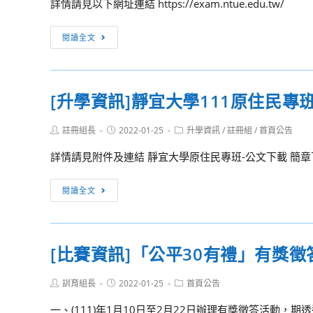
令
詳情請見以下網址連結 https://exam.ntue.edu.tw/
件
「個
虎
營
登
人
尾
[升
活
閱讀全文
錄，
申
科
學
動
請
請」
技
資
查
第
大
訊]
照
[升學資訊]靜宜大學111原住民專
二
學
轉
階
111
知
段
Post
Post
Post
註冊組長
2022-01-25
升學資訊
/
註冊組
/
首頁公告
日
國
author:
published:
category:
指
間
立
詳情請見附件及連結 靜宜大學原住民專班-公文下載 簡章下載網址htt
定
部
臺
甄
四
北
[升
閱讀全文
試
年
教
學
項
制
育
資
目
運
大
訊]
之
[比賽資訊]「公平30有禮」有獎
動
學
靜
評
績
111
宜
核
優
Post
Post
Post
訓育組長
2022-01-25
首頁公告
運
大
author:
published:
category:
項
學
動
學
一、(111)年1月10日至2月22日辦理有獎徵答活動，期