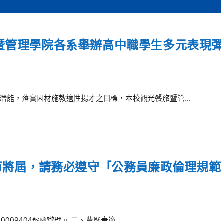
旅暨管理學院各系舉辦高中職學生多元表現
能，落實因材施教適性揚才之目標，本校觀光餐旅暨管...
春節將屆，請務必遵守「公務員廉政倫理規
009404號函辦理。 二、農曆春節...