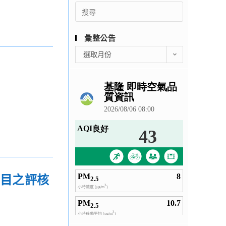
Search
for:
彙整公告
彙
選取月份
整
公
告
項目之評核