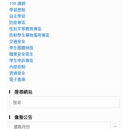
師
108 課綱
虛
生
學習歷程
擬
踴
自主學習
實
躍
防疫專區
境
參
性別平等教育專區
大
加
防制學生藥物濫用專區
賽
交通安全
學生團體保險
職業安全衛生
學生申訴專區
內部控制
資通安全
電子書庫
搜尋網站
Search
for:
彙整公告
彙
選取月份