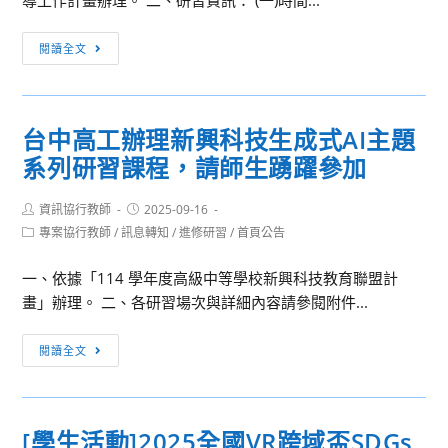
導工作計畫辦理。 二、研習資訊： (一)時間...
參
訪」
[教
閱讀全文
實
師
體
研
研
習]
習
台中高工辦理新興科技生成式AI主題
「立
系列研習課程，請師生踴躍參加
方
衛
Post
Post
資訊協行教師
星
2025-09-16
author:
published:
Post
專案協行教師
/
訊息轉知
/
進修研習
/
首頁公告
電
category:
路
一、依據「114 學年度高級中等學校新興科技教育聯盟計
與
畫」辦理。 二、各研習場次與詳細內容請參閱附件...
程
式
台
閱讀全文
設
中
計
高
實
工
作」
[學生活動]2025全國VR跨域盃SDGs
辦