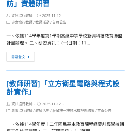
訪」實體研習
日
任
太
務
Post
Post
資訊協行教師
空
2025-11-12
author:
published:
Post
專案協行教師
/
教師活動
/
首頁公告
火
category:
箭
一、依據114學年度第1學期高級中等學校新興科技教育聯盟
科
計畫辦理。 二、研習資訊： (一)日期：11...
學
營」
[教
閱讀全文
師
活
動]
[教師研習]「立方衛星電路與程式設
「國
計實作」
家
太
Post
Post
資訊協行教師
空
2025-11-12
author:
published:
Post
專案協行教師
/
教師活動
/
莊敬樓一樓飲水機檢修結果
/
首頁公告
中
category:
心
一、依據114學年度十二年國民基本教育課程綱要前導學校輔
(TASA)