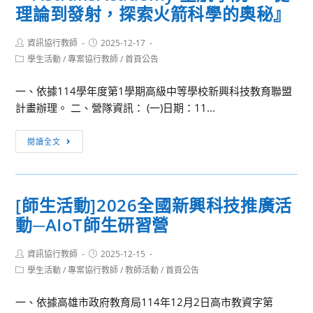
理論到發射，探索火箭科學的奧秘』
Post
Post
資訊協行教師
2025-12-17
author:
published:
Post
學生活動
/
專案協行教師
/
首頁公告
category:
一、依據114學年度第1學期高級中等學校新興科技教育聯盟
計畫辦理。 二、營隊資訊： (一)日期：11...
[學
閱讀全文
生
活
動]
[師生活動]2026全國新興科技推廣活
寒
動─AIoT師生研習營
假
火
Post
Post
資訊協行教師
箭
2025-12-15
author:
published:
Post
學生活動
/
專案協行教師
/
教師活動
/
首頁公告
發
category:
射
一、依據高雄市政府教育局114年12月2日高市教資字第
實