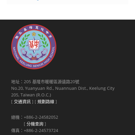
地址：205 基隆市暖暖區源遠路20號
No.20, Yuanyuan Rd., Nuannuan Dist., Keelung City
205, Taiwan (R.O.C.)
[
交通資訊
] [
規劃路線
]
總機：+886-2-24582052
[
分機查詢
]
傳真：+886-2-24573724