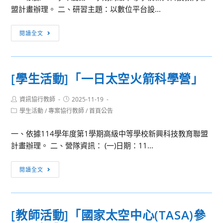
盟計畫辦理。 二、研習主題：以數位平台設...
[教
閱讀全文
師
活
動]
[學生活動]「一日太空火箭科學營」
以
數
Post
Post
資訊協行教師
2025-11-19
位
author:
published:
Post
學生活動
/
專案協行教師
/
首頁公告
平
category:
台
一、依據114學年度第1學期高級中等學校新興科技教育聯盟
設
計畫辦理。 二、營隊資訊： (一)日期：11...
計
實
[學
閱讀全文
境
生
解
活
謎
動]
教
[教師活動]「國家太空中心(TASA)參
「一
學