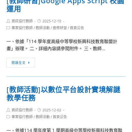
[教師研習]Google Apps Script 校園
AI
研
學
運用
魔
習
的
法
營
奧
Post
Post
資訊協行教師
賦
2025-12-10
author:
published:
秘』
Post
專案協行教師
/
教師活動
/
進修研習
/
首頁公告
能：
category:
打
一、依據「114 學年度高級中等學校新興科技教育聯盟計
造
畫」辦理。 二、詳細內容請參閱附件。 三、教師...
高
效
[教
閱讀全文
率
師
的
研
未
習]Google
來
[教師活動]以數位平台設計實境解謎
Apps
教
教學任務
Script
室
校
Post
Post
資訊協行教師
園
2025-12-02
author:
published:
Post
專案協行教師
/
教師活動
/
首頁公告
運
category:
用
一、依據114 學年度第 1 學期高級中等學校新興科技教育聯