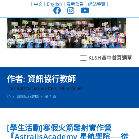
跳
｜
中文
｜
English
｜
最新公告
｜
網站導覽
｜
轉
至
主
要
內
容
KLSH基中首頁選單
作者:
資訊協行教師
This author has written 100 articles
>
資訊協行教師
>
第 2 頁
[學生活動]寒假火箭發射實作營
『AstralisAcademy 星航學院──從