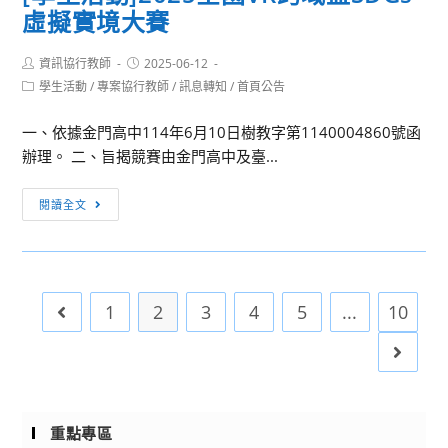
虛擬實境大賽
理
新
Post
Post
資訊協行教師
興
2025-06-12
author:
published:
Post
學生活動
/
專案協行教師
/
訊息轉知
/
首頁公告
科
category:
技
一、依據金門高中114年6月10日樹教字第1140004860號函
生
辦理。 二、旨揭競賽由金門高中及臺...
成
式
[學
閱讀全文
AI
生
主
活
題
動]2025
系
全
列
1
2
3
4
5
...
10
Go to the previous page
國
研
VR
Go to 
習
跨
課
域
程，
盃
請
重點專區
SDGs