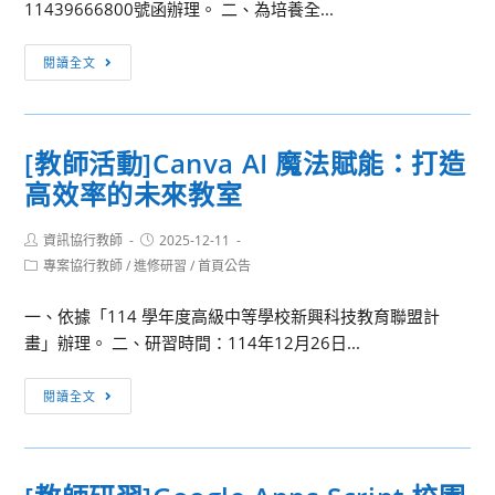
11439666800號函辦理。 二、為培養全...
作
營
[師
閱讀全文
『AstralisAcademy
生
星
活
航
動]2026
學
[教師活動]Canva AI 魔法賦能：打造
全
院
高效率的未來教室
國
──
新
從
Post
Post
資訊協行教師
興
2025-12-11
理
author:
published:
Post
專案協行教師
/
進修研習
/
首頁公告
科
論
category:
技
到
一、依據「114 學年度高級中等學校新興科技教育聯盟計
推
發
畫」辦理。 二、研習時間：114年12月26日...
廣
射，
活
探
[教
閱讀全文
動
索
師
─AIoT
火
活
師
箭
動]Canva
生
科