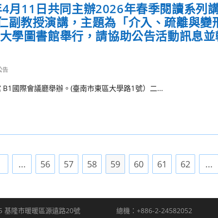
年4月11日共同主辦2026年春季閱讀系列
仁副教授演講，主題為「介入、疏離與變形
功大學圖書館舉行，請協助公告活動訊息並
公告
1國際會議廳舉辦。(臺南市東區大學路1號）二...
1
...
56
57
58
59
60
61
62
...
the previous page
5 基隆市暖暖區源遠路20號
總機：+886-2-24582052