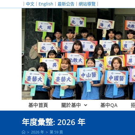
跳
｜
中文
｜
English
｜
最新公告
｜
網站導覽
｜
轉
至
主
要
內
容
基中首頁
關於基中
基中QA
年度彙整: 2026 年
>
2026 年
>
第 59 頁