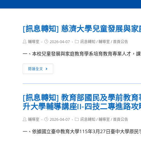
[訊息轉知] 慈濟大學兒童發展與
Post
Post
Post
輔導室
2026-04-07
訊息轉知
/
輔導室
/
首頁公告
author:
published:
category:
一、本校兒童發展與家庭教育學系培育教育專業人才，課程
[訊
閱讀全文
息
轉
知]
[訊息轉知] 教育部國民及學前教
慈
升大學輔導講座II-四技二專進路
濟
大
Post
Post
Post
輔導室
2026-04-07
學
訊息轉知
/
輔導室
/
首頁公告
author:
published:
category:
兒
一、依據國立臺中教育大學115年3月27日臺中大學原民字第1
童