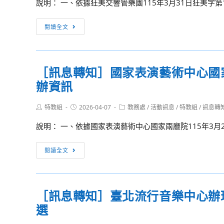
學
說明： 一、依據狂美交響管樂團115年3月31日狂美字第11
容
OPEN
大
輔
與
HOUSE
學
［訊
導
閱讀全文
平
II」
辦
息
講
權：
校
理
轉
座
弱
系
「醫
知］
II-
勢
參
［訊息轉知］國家表演藝術中心國
路
狂
四
家
觀
向
辦資訊
美
技
庭
活
前
交
二
數
動
行
Post
Post
Post
特教組
2026-04-07
響
教務處
/
活動訊息
/
特教組
/
訊息轉
專
位
author:
published:
category:
·
管
進
福
說明： 一、依據國家表演藝術中心國家兩廳院115年3月26日
青
樂
路
祉
春
團
攻
［訊
全
閱讀全文
不
辦
略
息
球
迷
理
解
轉
視
航」
「狂
析
知］
野
系
美
［訊息轉知］臺北流行音樂中心辦理「
篇」
國
社
列
2026《臺
實
選
家
會
講
灣
施
表
福