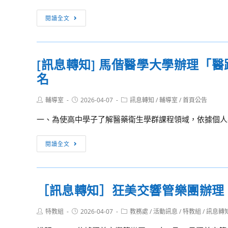
台
招
臺
灣
[訊
生
閱讀全文
中
兒
息
說
教
童
轉
明
育
暨
知]
會
大
[訊息轉知] 馬偕醫學大學辦理「
家
大
學
庭
名
同
辦
扶
大
理
助
Post
Post
Post
輔導室
2026-04-07
學
訊息轉知
/
輔導室
/
首頁公告
author:
published:
「115
category:
基
辦
一、為使高中學子了解醫藥衛生學群課程領域，依據個人興
年
金
理
原
會
「歡
[訊
住
閱讀全文
辦
迎
息
民
理
光
轉
族
「邁
臨
知]
學
向
大
［訊息轉知］狂美交響管樂團辦理「
馬
生
社
同
偕
升
會
大
Post
Post
Post
特教組
2026-04-07
教務處
/
活動訊息
/
特教組
/
訊息轉
醫
大
author:
published:
category:
包
學
學