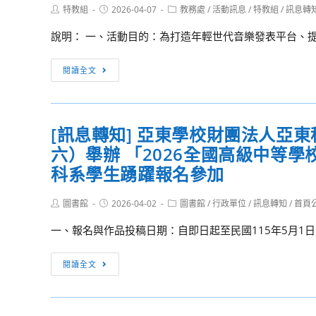
座，
新
計
Post
Post
Post
特教組
2026-04-07
演
教務處
/
活動訊息
/
特教組
/
訊息轉
利
author:
published:
歡
category:
聲》
畫
藝
論
說明： 一、活動目的：為打造年輕世代音樂發表平台、提供
迎
管
術
壇」
同
樂
中
［訊
學
閱讀全文
作
心
息
踴
曲
國
轉
躍
大
家
知］
報
賽」
兩
[訊息轉知] 亞東學校財團法人亞
臺
名
廳
六）舉辦 「2026全國高級中等
北
院
流
科系學生踴躍報名參加
「國
行
家
音
Post
Post
Post
圖書館
2026-04-02
圖書館
/
行政單位
/
訊息轉知
/
首頁
兩
author:
published:
category:
樂
一、報名與作品投稿日期：自即日起至民國115年5月1日
廳
中
院
心
[訊
青
閱讀全文
辦
息
年
理
轉
會
「2026
知]
員