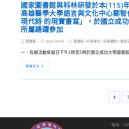
OPEN
國家圖書館與科林研發於本(115)
亞
—
LAB
高雄醫學大學語言與文化中心鄭智
東
廳
人
學
現代詩 的現實書寫」，於國立成
院
才
校
所屬踴躍參加
青」
培
財
免
育
團
費
Post
Post
Post
圖書館
2026-04-02
圖書館
/
行政單位
/
訊息轉知
/
首頁
計
author:
published:
category:
法
申
畫」
一、旨揭活動係當日下午2時至5時於國立成功大學圖書館 B
人
辦
演
亞
資
出
國
閱讀全文
東
訊
企
家
科
劃
圖
技
徵
書
大
選
館
學
Go to 
與
醫
科
務
林
管
研
理
地址：20
發