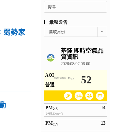
Search
for:
彙整公告
彙
：弱勢家
選取月份
整
公
告
活動