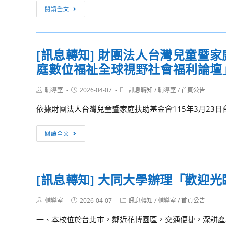
發
[訊
閱讀全文
展
息
與
轉
家
知]
庭
[訊息轉知] 財團法人台灣兒童暨
教
教
庭數位福祉全球視野社會福利論壇
育
育
部
學
Post
Post
Post
輔導室
2026-04-07
國
訊息轉知
/
輔導室
/
首頁公告
author:
published:
category:
系
民
依據財團法人台灣兒童暨家庭扶助基金會115年3月23日台童社
115
及
學
學
[訊
閱讀全文
年
前
息
度
教
轉
申
育
知]
請
署
[訊息轉知] 大同大學辦理「歡迎光臨
財
入
委
團
學
請
Post
Post
Post
輔導室
2026-04-07
訊息轉知
/
輔導室
/
首頁公告
法
author:
published:
線
category:
國
人
一、本校位於台北市，鄰近花博園區，交通便捷，深耕產學
上
立