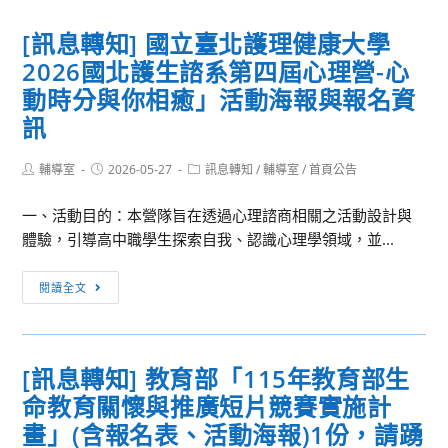
知]
域
[訊息轉知] 國立臺北護理健康大學
國
規
2026國北護生諮系第四屆心理營-心
立
劃
屏
中
動時分與你相癒」活動海報與報名資
東
心
訊
科
與
技
政
Post
Post
Post
輔導室
2026-05-27
訊息轉知
/
輔導室
/
首頁公告
author:
published:
category:
大
大
學
國
一、活動目的：本營隊旨在透過心理諮商相關之活動設計與
15
土
體驗，引導高中職學生探索自我、認識心理學領域，並...
年
服
[訊
7
務
閱讀全文
息
月
團
轉
1
將
知]
日
於
[訊息轉知] 教育部「115年教育部生
國
至
115
命教育關懷與推廣短片競賽實施計
立
7
年
臺
月
畫」(含報名表、活動海報)1份，請踴
暑