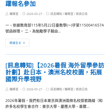
北
4
假
躍報名參加
護
日
舉
理
舉
辦
Post
Post
Post
輔導室
2026-05-27
訊息轉知
/
輔導室
/
首頁公告
author:
published:
category:
健
辦
「2026
康
115
政
一、依據教育部115年5月22日臺教學(一)字第1150041657A
大
年
大
號函辦理。 二、為勉勵學子藉由...
學
高
國
[訊
2026
中
土
閱讀全文
息
國
職
規
轉
北
師
劃
知]
護
生
與
[訊息轉知]【2026暑假 海外留學參訪
教
生
產
土
計劃】赴日本・澳洲名校校園，拓展
育
諮
業
地
部
系
國際升學視野
專
倫
「115
第
題
理
年
四
暑
Post
Post
營」，
Post
輔導室
2026-05-27
訊息轉知
/
輔導室
/
首頁公告
author:
published:
category:
教
屆
期
邀
2026年暑假，我們有日本東京與澳洲兩條名校探索路線（和
育
心
研
請
許多名校學生會合作：東京大學、慶應大學、墨爾...
部
理
習
全