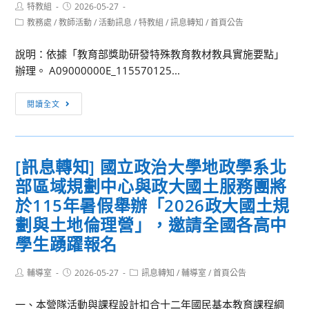
Post
Post
特教組
2026-05-27
author:
published:
Post
教務處
/
教師活動
/
活動訊息
/
特教組
/
訊息轉知
/
首頁公告
category:
說明：依據「教育部獎助研發特殊教育教材教具實施要點」
辦理。 A09000000E_115570125...
［訊
閱讀全文
息
轉
知］
[訊息轉知] 國立政治大學地政學系北
「第
部區域規劃中心與政大國土服務團將
9
屆
於115年暑假舉辦「2026政大國土規
教
劃與土地倫理營」，邀請全國各高中
育
學生踴躍報名
部
獎
Post
Post
Post
輔導室
2026-05-27
訊息轉知
/
輔導室
/
首頁公告
助
author:
published:
category:
研
一、本營隊活動與課程設計扣合十二年國民基本教育課程綱