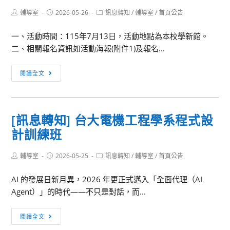
辦
文
Post
Post
Post
輔導室
2026-05-26
訊息轉知
/
輔導室
/
首頁公告
2026
宣
author:
published:
category:
高
電
一、活動時間：115年7月13日，活動地點為本校學新館。
中
子
二、相關報名資訊如活動海報(附件1)及報名...
暑
檔
期
及
[訊
閱讀全文
夏
紙
息
令
本
轉
營，
文
知]
報
[訊息轉知] 台大電機工程學系程式設
宣
國
名
計訓練班
品
立
將
資
臺
於
訊
Post
Post
Post
輔導室
2026-05-25
灣
訊息轉知
/
輔導室
/
首頁公告
author:
published:
category:
這
大
週
AI 的發展日新月異，2026 年更正式邁入「全面代理（AI
學
5/29
Agent）」的時代——不只是對話，而...
昆
(五)
蟲
[訊
上
閱讀全文
學
息
午