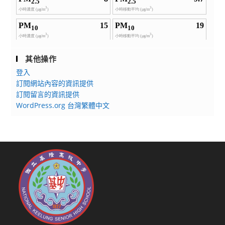
座
與
實
驗
室
其他操作
參
登入
訪，
訂閱網站內容的資訊提供
深
訂閱留言的資訊提供
入
WordPress.org 台灣繁體中文
了
解
昆
蟲
科
學
於
農
業、