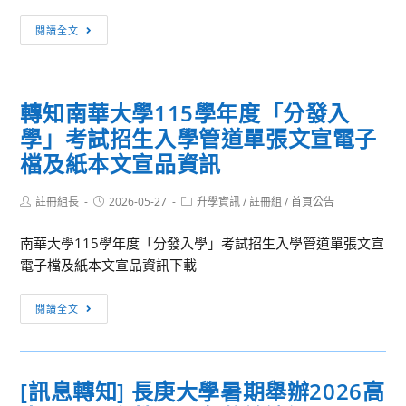
生
營-
營
國
[訊
命
心
「育
閱讀全文
各
息
教
動
見
高
轉
育
時
水
中
知]
關
分
產
學
轉知南華大學115學年度「分發入
【2026
懷
與
多
生
學」考試招生入學管道單張文宣電子
暑
與
你
樣
踴
假
檔及紙本文宣品資訊
推
相
性」
躍
海
廣
癒」
報
外
Post
Post
Post
註冊組長
2026-05-27
升學資訊
/
註冊組
/
首頁公告
短
活
名
author:
published:
category:
留
片
動
南華大學115學年度「分發入學」考試招生入學管道單張文宣
學
競
海
電子檔及紙本文宣品資訊下載
參
賽
報
訪
實
與
轉
計
閱讀全文
施
報
知
劃】
計
名
南
赴
畫」
資
華
日
(含
訊
[訊息轉知] 長庚大學暑期舉辦2026高
大
本・
報