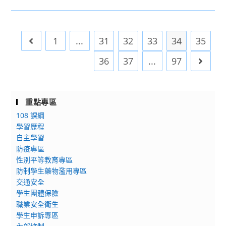
系
轉
9:00
系
知]
截
友
台
止
會
1
...
31
32
33
34
35
Go to the previous page
大
主
電
36
37
...
97
Go to 
辦
機
「2026
工
昆
程
蟲
重點專區
學
未
108 課綱
系
來
學習歷程
程
講
自主學習
式
堂：
防疫專區
設
應
性別平等教育專區
計
用
防制學生藥物濫用專區
訓
交通安全
昆
練
學生團體保險
蟲
班
職業安全衛生
學
學生申訴專區
與