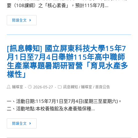
發
要（108課綱）之「核心素養」，預計115年7月...
特
殊
[訊
閱讀全文
教
息
育
轉
教
知]
[訊息轉知] 國立屏東科技大學15年7
材
國
教
月1日至7月4日舉辦115年高中職師
立
具
政
生產業專題暑期研習營「育見水產多
競
治
樣性」
賽」
大
簡
學
Post
Post
Post
輔導室
2026-05-27
訊息轉知
/
輔導室
/
首頁公告
章
author:
published:
category:
地
政
一、活動日期:115年7月1日至7月4日(星期三至星期六)。
學
二、活動地點:本校養殖館及水產養殖保種...
系
[訊
北
閱讀全文
息
部
轉
區