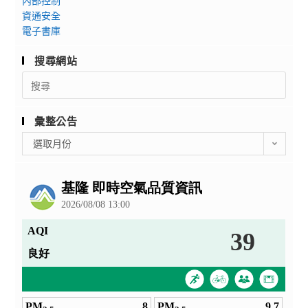
內部控制
生
資通安全
物
電子書庫
科
技
搜尋網站
探
Search
索
for:
營」
彙整公告
，
帶
彙
選取月份
整
領
公
國、
告
高
中
生
透
過
專
題
講