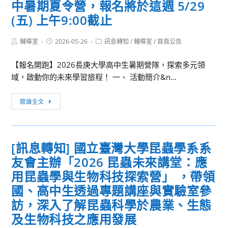
中暑期夏令營，報名將於這週 5/29
學
澳
名
115
(五) 上午9:00截止
洲
表、
學
名
活
年
Post
Post
Post
輔導室
2026-05-26
訊息轉知
/
輔導室
/
首頁公告
校
動
author:
published:
category:
度
校
海
【報名開跑】2026長庚大學高中生暑期營隊，探索多元領
「分
園，
報)1
域，啟動你的未來學習旅程！ 一、 活動簡介&n...
發
拓
份，
入
展
請
[訊
學」
閱讀全文
國
踴
息
考
際
躍
轉
試
升
報
知]
招
學
名
[訊息轉知] 國立臺灣大學昆蟲學系系
長
生
視
參
友會主辦「2026 昆蟲未來講堂：應
庚
入
野
加
大
用昆蟲學與生物科技探索營」 ，帶領
學
學
管
國、高中生透過專題講座與實驗室參
暑
道
訪，深入了解昆蟲科學於農業、生態
期
單
及生物科技之應用發展
舉
張