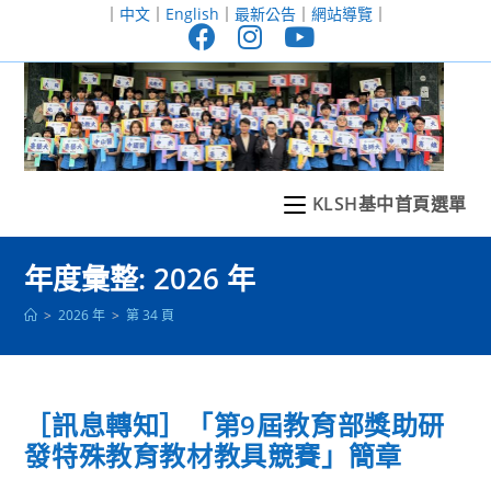
跳
｜
中文
｜
English
｜
最新公告
｜
網站導覽
｜
轉
至
主
要
內
容
KLSH基中首頁選單
年度彙整: 2026 年
>
2026 年
>
第 34 頁
［訊息轉知］「第9屆教育部獎助研
發特殊教育教材教具競賽」簡章