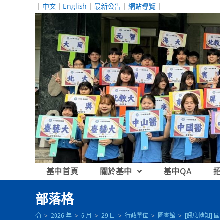
跳
｜
中文
｜
English
｜
最新公告
｜
網站導覽
｜
轉
至
主
要
內
容
基中首頁
關於基中
基中QA
部落格
>
2026 年
>
6 月
>
29 日
>
行政單位
>
圖書館
>
[訊息轉知]