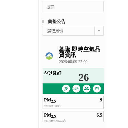
Search
for:
彙整公告
彙
選取月份
整
公
告