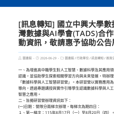
[訊息轉知] 國立中興大學
灣數據與AI學會(TADS
動資訊，敬請惠予協助公告
Post
Post
Post
圖書館
2026-06-29
圖書館
/
行政單位
/
訊息轉知
/
首頁
author:
published:
category:
一、為增進高中職學生對人工智慧、數據科學及其應用領
認識，並協助學生探索相關學習方向與未來發展，特辦理
「數據科學與人工智慧研習營」。本研習營以實務應用為
導向，透過專題講授與實作引導學生認識數據科學與人工
智慧之應用。
二、旨揭研習營辦理資訊如下：
(一)日期：營隊分兩梯次辦理，每梯次為期四日：
１、第一梯次：115年8月17日（一）至8月20日（四）