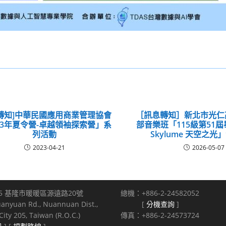
轉知]中華民國應用商業管理協會
［訊息轉知］新北市光仁
23年夏令營-卓越領袖探索營」系
部音樂班「115級第51
列活動
Skylume 天空之
2023-04-21
2026-05-07
5 基隆市暖暖區源遠路20號
總機：+886-2-24582052
uanyuan Rd., Nuannuan Dist.,
[
分機查詢
]
ity 205, Taiwan (R.O.C.)
傳真：+886-2-24573724