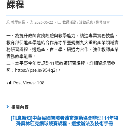
課程
Post
Post
Post
教學組長
2026-06-22
教師活動
/
活動訊息
/
進修研習
author:
published:
category:
一、為提升教師實務經驗與教學能力，精進專業實務技能，
教育部促進產學連結合作育才平臺規劃九大重點產業領域實
務研習課程，透過產、官、學、研通力合作，強化教師產業
實務教學能量。
二、本平臺今年度規劃41場教師研習課程，詳細資訊請參
照：https://pse.is/954q2r。
Post Views:
108
相關內容
[訊息轉知]中華民國智障者體育運動協會辦理114年特
殊奧林匹克網球競賽規程、選拔辦法及技術手冊