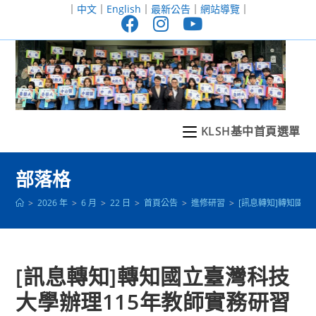
跳
｜
中文
｜
English
｜
最新公告
｜
網站導覽
｜
轉
至
主
要
內
容
KLSH基中首頁選單
部落格
>
2026 年
>
6 月
>
22 日
>
首頁公告
>
進修研習
>
[訊息轉知]轉知國
[訊息轉知]轉知國立臺灣科技
大學辦理115年教師實務研習