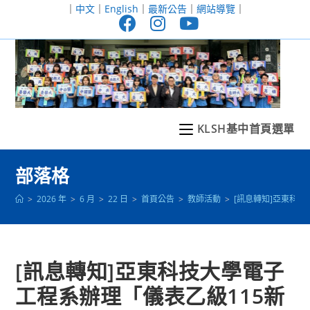
跳
｜
中文
｜
English
｜
最新公告
｜
網站導覽
｜
轉
至
主
要
內
容
KLSH基中首頁選單
部落格
>
2026 年
>
6 月
>
22 日
>
首頁公告
>
教師活動
>
[訊息轉知]亞東科
[訊息轉知]亞東科技大學電子
工程系辦理「儀表乙級115新