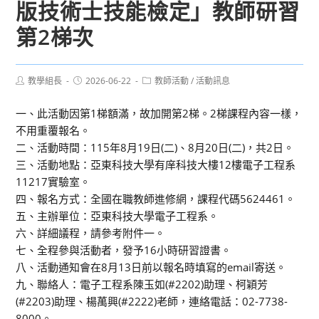
版技術士技能檢定」教師研習
第2梯次
Post
Post
Post
教學組長
2026-06-22
教師活動
/
活動訊息
author:
published:
category:
一、此活動因第1梯額滿，故加開第2梯。2梯課程內容一樣，
不用重覆報名。
二、活動時間：115年8月19日(二)、8月20日(二)，共2日。
三、活動地點：亞東科技大學有庠科技大樓12樓電子工程系
11217實驗室。
四、報名方式：全國在職教師進修網，課程代碼5624461。
五、主辦單位：亞東科技大學電子工程系。
六、詳細議程，請參考附件一。
七、全程參與活動者，發予16小時研習證書。
八、活動通知會在8月13日前以報名時填寫的email寄送。
九、聯絡人：電子工程系陳玉如(#2202)助理、柯穎芳
(#2203)助理、楊萬興(#2222)老師，連絡電話：02-7738-
8000。