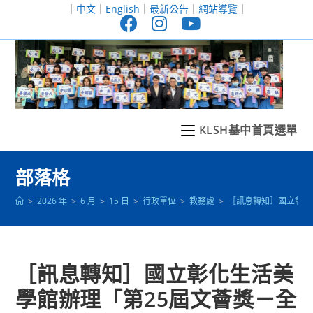
跳
｜
中文
｜
English
｜
最新公告
｜
網站導覽
｜
轉
至
主
要
內
容
KLSH基中首頁選單
部落格
>
2026 年
>
6 月
>
15 日
>
行政單位
>
教務處
>
［訊息轉知］國立彰化
［訊息轉知］國立彰化生活美
學館辦理「第25屆文薈獎－全