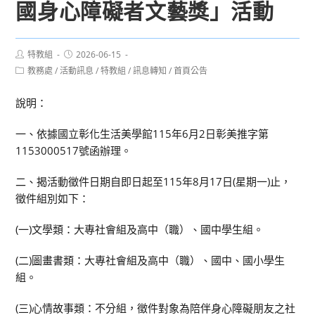
國身心障礙者文藝獎」活動
Post
Post
特教組
2026-06-15
author:
published:
Post
教務處
/
活動訊息
/
特教組
/
訊息轉知
/
首頁公告
category:
說明：
一、依據國立彰化生活美學館115年6月2日彰美推字第
1153000517號函辦理。
二、揭活動徵件日期自即日起至115年8月17日(星期一)止，
徵件組別如下：
(一)文學類：大專社會組及高中（職）、國中學生組。
(二)圖畫書類：大專社會組及高中（職）、國中、國小學生
組。
(三)心情故事類：不分組，徵件對象為陪伴身心障礙朋友之社