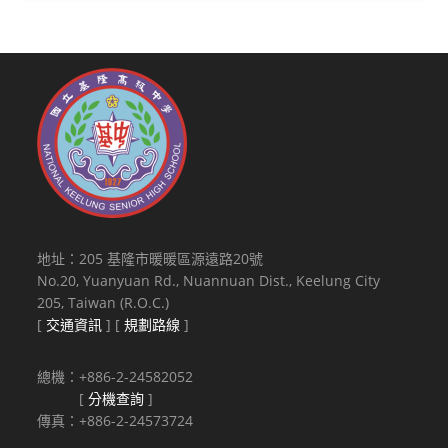
地址：205 基隆市暖暖區源遠路20號
No.20, Yuanyuan Rd., Nuannuan Dist., Keelung City
205, Taiwan (R.O.C.)
[
交通資訊
] [
規劃路線
]
總機：+886-2-24582052
[
分機查詢
]
傳真：+886-2-24573724