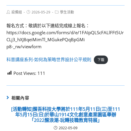
Post
Post
Post
設備組
2026-05-29
學生活動
author:
published:
category:
報名方式：敬請於以下連結完成線上報名：
https://docs.google.com/forms/d/e/1FAIpQLScFALlFFt5Ur
CLj3_hXJ8qeiMimTl_MGukePQqBpGMi
p8-_rw/viewform
科普講座系列-如何為策略世界設計公平規則
下載
Post Views:
111
相關內容
[活動轉知]醒吾科技大學將於111年5月11日(三)至111
年5月15日(日)於華山1914文化創意產業園區舉辦
「2022醒浪潮-玩轉技職教育特展」
2022-05-09