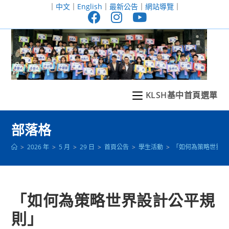
跳
｜
中文
｜
English
｜
最新公告
｜
網站導覽
｜
轉
至
主
要
內
容
KLSH基中首頁選單
部落格
>
2026 年
>
5 月
>
29 日
>
首頁公告
>
學生活動
>
「如何為策略世界設
「如何為策略世界設計公平規
則」