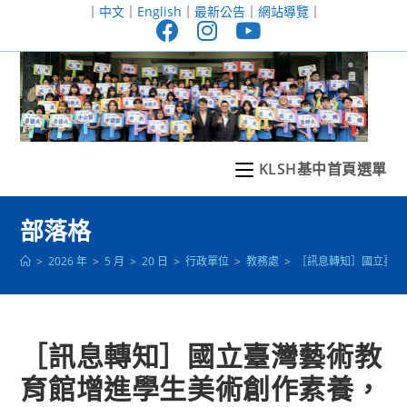
跳
｜
中文
｜
English
｜
最新公告
｜
網站導覽
｜
轉
至
主
要
內
容
KLSH基中首頁選單
部落格
>
2026 年
>
5 月
>
20 日
>
行政單位
>
教務處
>
［訊息轉知］國立臺灣
［訊息轉知］國立臺灣藝術教
育館增進學生美術創作素養，