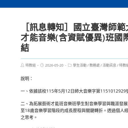
［訊息轉知］國立臺灣師範
才能音樂(含資賦優異)班國際
結
Post
Post
Post
特教組
2026-05-20
學生活動
/
教務處
/
活動訊息
/
特教
author:
published:
category:
說明：
一、依據該校115年5月12日師大音樂字第115101292
二、為拓展藝術才能班音樂班學生對音樂學習與職涯發展之
至18歲音樂學習階段的成長歷程與關鍵轉折。透過個人
之思考。