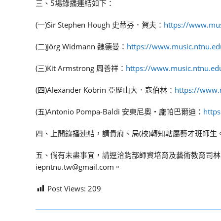
三、5場錄播連結如下：
(一)Sir Stephen Hough 史蒂芬．賀夫：
https://www.mus
(二)Jörg Widmann 魏德曼：
https://www.music.ntnu.e
(三)Kit Armstrong 周善祥：
https://www.music.ntnu.ed
(四)Alexander Kobrin 亞歷山大．寇伯林：
https://www.
(五)Antonio Pompa-Baldi 安東尼奧・龐帕巴爾迪：
http
四、上開錄播連結，請貴府、局(校)轉知轄屬藝才班師生
五、倘有未盡事宜，請逕洽鈞部師資培育及藝術教育司林小姐
iepntnu.tw@gmail.com。
Post Views:
209