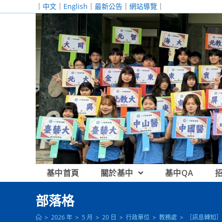
跳
｜
中文
｜
English
｜
最新公告
｜
網站導覽
｜
轉
至
主
要
內
容
基中首頁
關於基中
基中QA
部落格
>
2026 年
>
5 月
>
20 日
>
行政單位
>
教務處
>
［訊息轉知］