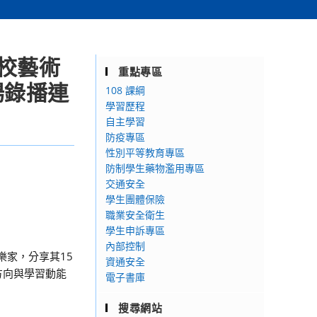
校藝術
重點專區
場錄播連
108 課綱
學習歷程
自主學習
防疫專區
性別平等教育專區
防制學生藥物濫用專區
交通安全
學生團體保險
職業安全衛生
學生申訴專區
內部控制
樂家，分享其15
資通安全
方向與學習動能
電子書庫
搜尋網站