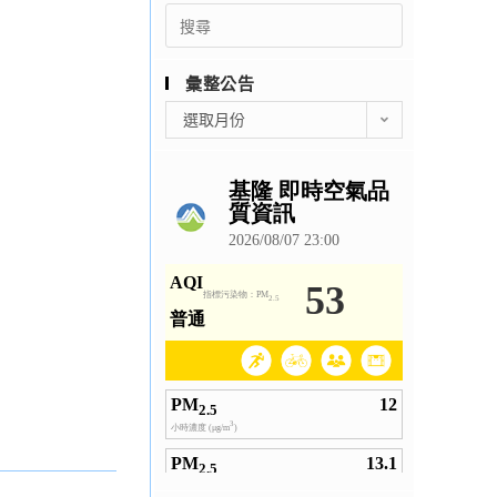
Search
for:
彙整公告
彙
選取月份
整
公
告