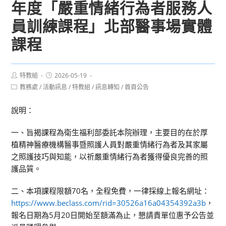
年度「嚴重情緒行為者服務人
員訓練課程」北部醫事場實體
課程
Post
Post
特教組
2026-05-19
author:
published:
Post
教務處
/
活動訊息
/
特教組
/
訊息轉知
/
首頁公告
category:
說明：
一、旨揭課程為衛生福利部委託本院辦理，主要目的在於厚
植精神醫療機構醫事暨照護人員對嚴重情緒行為者及其家屬
之照護技巧與知能，以祈嚴重情緒行為者獲得優良完善的照
護品質。
二、本項課程限額70名，全程免費，一律採線上報名網址：
https://www.beclass.com/rid=30526a16a04354392a3b
，
報名日期為5月20日開始至額滿為止，懇請貴單位惠予公告並