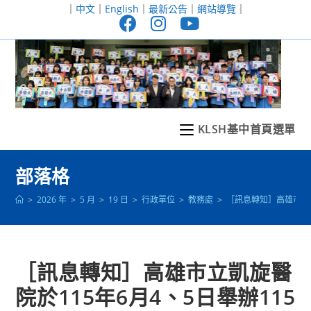
跳
｜
中文
｜
English
｜
最新公告
｜
網站導覽
｜
轉
至
主
要
內
容
KLSH基中首頁選單
部落格
>
2026 年
>
5 月
>
19 日
>
行政單位
>
教務處
>
［訊息轉知］高雄市立
［訊息轉知］高雄市立凱旋醫
院於115年6月4、5日舉辦115