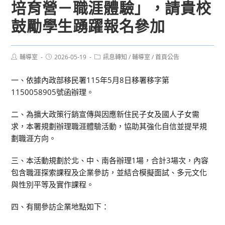
培育營－職涯體驗」，請貴校
鼓勵學生踴躍報名參加
Post
Post
Post
輔導室
2026-05-19
訊息轉知
/
輔導室
/
首頁公告
author:
published:
category:
一、依據內政部移民署115年5月8日移署移字第
1150058905號函辦理。
二、為擴大政策行銷宣傳與因應新住民子女及國人子女需
求，本署規劃辦理職涯體驗活動，協助其強化自信並提早規
劃職涯方向。
三、本活動規劃於北、中、南各辦理1場，合計3場次，內容
包含職涯探索課程及企業參訪，並結合模擬面試、多元文化
與性別平等及實作課程。
四、有關參訪企業地點如下：