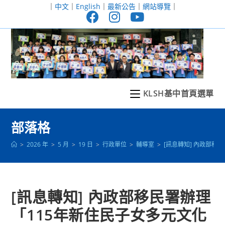
跳
｜
中文
｜
English
｜
最新公告
｜
網站導覽
｜
轉
至
主
要
內
容
KLSH基中首頁選單
部落格
>
2026 年
>
5 月
>
19 日
>
行政單位
>
輔導室
>
[訊息轉知] 內政部
[訊息轉知] 內政部移民署辦理
「115年新住民子女多元文化