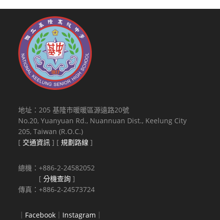
地址：205 基隆市暖暖區源遠路20號
No.20, Yuanyuan Rd., Nuannuan Dist., Keelung City
205, Taiwan (R.O.C.)
[
交通資訊
] [
規劃路線
]
總機：+886-2-24582052
[
分機查詢
]
傳真：+886-2-24573724
｜
Facebook
｜
Instagram
｜