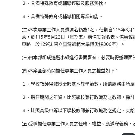
２、具備特殊教育或輔導經驗及服務熱忱。
３、具備特殊教育或輔導相關專業知能。
(二)本次專業工作人員遴選名額為1名，任期自115年8
意，於115年5月22日（星期五）前備妥報名表、備審
東路一段129號 國立臺灣師範大學博愛樓306室）。
(三)由本部組成遴選小組進行書面審查，必要時得辦理面
(四)本案全部時間擔任專業工作人員之權益如下：
１、學校教師得減授全部基本教學節數，所遺課務由所屬
２、聘任期間之年資，比照學校兼行政職務之教師，採計
３、比照高級中等以下學校教師兼行政職務之規定，支給
(五)受聘擔任專業工作人員之任務、權益、應遵守義務，