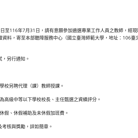
月1日至116年7月31日，請有意願參加遴選專業工作人員之教師，經
佐證資料，寄至本部聽障服務中心（國立臺灣師範大學，地址：106臺
試，另行通知。
學校另聘代理（課）教師授課。
為高級中等以下學校校長、主任甄選之資績評分。
休假、休假補助及未休假加班費。
及考核與獎勵，詳如簡章。