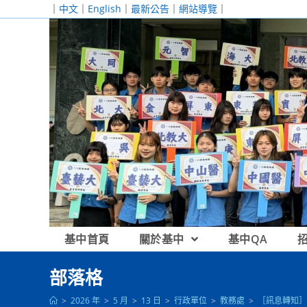
跳
｜
中文
｜
English
｜
最新公告
｜
網站導覽
｜
轉
至
主
要
內
容
基中首頁
關於基中
基中QA
部落格
>
2026 年
>
5 月
>
13 日
>
行政單位
>
教務處
>
［訊息轉知］