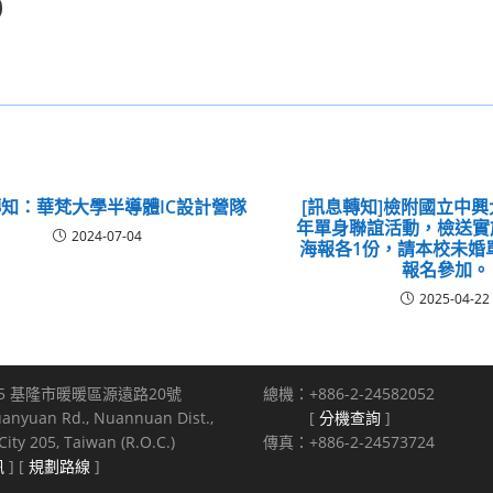
知：華梵大學半導體IC設計營隊
[訊息轉知]檢附國立中興
年單身聯誼活動，檢送實
2024-07-04
海報各1份，請本校未婚
報名參加。
2025-04-22
5 基隆市暖暖區源遠路20號
總機：+886-2-24582052
uanyuan Rd., Nuannuan Dist.,
[
分機查詢
]
ity 205, Taiwan (R.O.C.)
傳真：+886-2-24573724
訊
] [
規劃路線
]