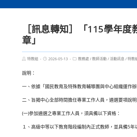
［訊息轉知］「115學年
章」
Post
Post
Post
特教組
2026-05-13
教務處
/
教師活動
/
活動訊息
/
特教
author:
published:
category:
說明：
一、依據「國民教育及特殊教育輔導團與中心組織運作辦
二、旨揭中心全部時間擔任專業工作人員，遴選要項說明
(一)參加遴選之專業工作人員，須具備以下資格：
１、高級中等以下教育階段編制內正式教師，並具備5年