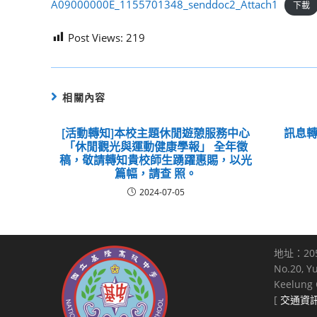
A09000000E_1155701348_senddoc2_Attach1
下載
Post Views:
219
相關內容
[活動轉知]本校主題休閒遊憩服務中心
訊息轉
「休閒觀光與運動健康學報」 全年徵
稿，敬請轉知貴校師生踴躍惠賜，以光
篇幅，請查 照。
2024-07-05
地址：20
No.20, Y
Keelung C
[
交通資