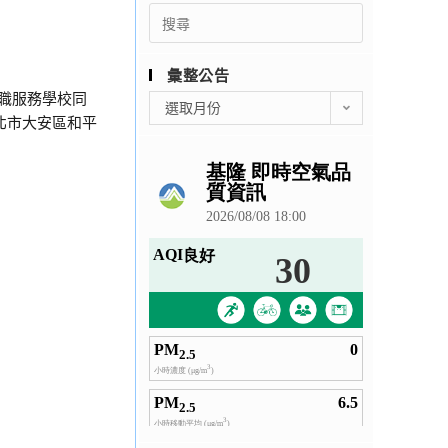
Search
for:
彙整公告
現職服務學校同
彙
選取月份
北市大安區和平
整
公
告