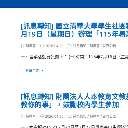
[訊息轉知] 國立清華大學學生社團
月19日（星期日）辦理「115年
Post
Post
Post
輔導室
2026-04-29
訊息轉知
/
輔導室
/
首頁公告
author:
published:
category:
一、旨案活動資訊如下： (一)時間：115年7月16日（星期四
[訊
閱讀全文
息
轉
知]
[訊息轉知] 財團法人人本教育文
國
教你的事」，鼓勵校內學生參加
立
清
Post
Post
Post
輔導室
2026-04-29
華
訊息轉知
/
輔導室
/
首頁公告
author:
published:
category:
大
一、本會擬於115年7月20日至7月23日舉辦高中生營隊