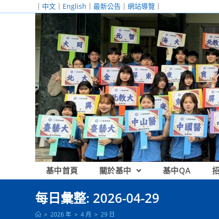
跳
｜
中文
｜
English
｜
最新公告
｜
網站導覽
｜
轉
至
主
要
內
容
基中首頁
關於基中
基中QA
每日彙整: 2026-04-29
>
2026 年
>
4 月
>
29 日