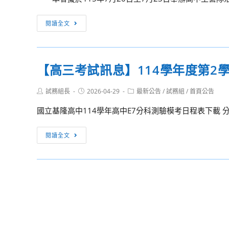
學
學
[訊
閱讀全文
生
息
社
轉
團
知]
科
【高三考試訊息】114學年度第2學
財
學
團
服
Post
Post
Post
試務組長
2026-04-29
最新公告
/
試務組
/
首頁公告
法
author:
published:
category:
務
人
國立基隆高中114學年高中E7分科測驗模考日程表下載 
社
人
訂
本
【高
閱讀全文
於
教
三
本
育
考
(115)
文
試
年
教
訊
7
基
息】
月
金
114
16
會
學
日