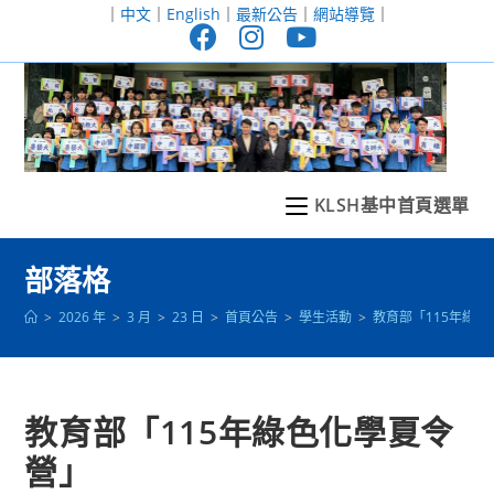
跳
｜
中文
｜
English
｜
最新公告
｜
網站導覽
｜
轉
至
主
要
內
容
KLSH基中首頁選單
部落格
>
2026 年
>
3 月
>
23 日
>
首頁公告
>
學生活動
>
教育部「115年綠
教育部「115年綠色化學夏令
營」