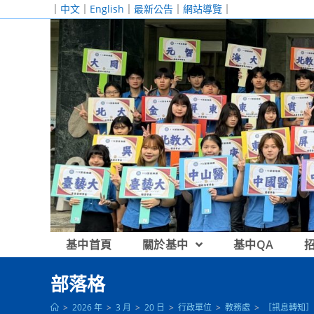
跳
｜
中文
｜
English
｜
最新公告
｜
網站導覽
｜
轉
至
主
要
內
容
基中首頁
關於基中
基中QA
部落格
>
2026 年
>
3 月
>
20 日
>
行政單位
>
教務處
>
［訊息轉知］