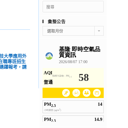
Search
for:
彙整公告
彙
選取月份
整
公
告
技大學應用外
暨在職專班招生
踴躍報考，請