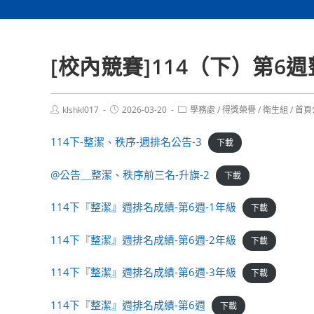
[校內競賽]114（下）第6
Post
Post
Post
klshkl017
2026-03-20
學務處
/
得獎榮譽
/
衛生組
/
首頁
author:
published:
category:
114下-整潔、秩序-週排名公告-3
下載
@公告＿整潔、秩序前三名-升旗-2
下載
114下『整潔』週排名成績-第6週-1年級
下載
114下『整潔』週排名成績-第6週-2年級
下載
114下『整潔』週排名成績-第6週-3年級
下載
114下『整潔』週排名成績-第6週
下載