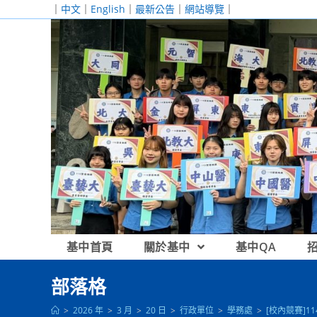
跳
｜
中文
｜
English
｜
最新公告
｜
網站導覽
｜
轉
至
主
要
內
容
基中首頁
關於基中
基中QA
部落格
>
2026 年
>
3 月
>
20 日
>
行政單位
>
學務處
>
[校內競賽]