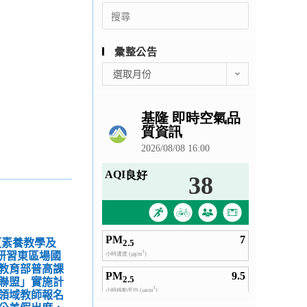
Search
for:
彙整公告
彙
選取月份
整
公
告
【素養教學及
師研習東區場國
教育部普高課
聯盟」實施計
領域教師報名