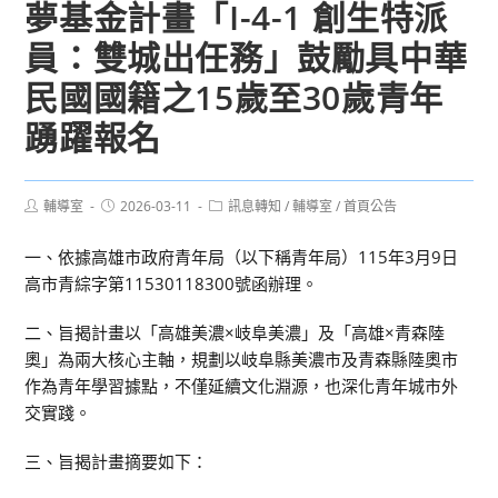
夢基金計畫「I-4-1 創生特派
員：雙城出任務」鼓勵具中華
民國國籍之15歲至30歲青年
踴躍報名
Post
Post
Post
輔導室
2026-03-11
訊息轉知
/
輔導室
/
首頁公告
author:
published:
category:
一、依據高雄市政府青年局（以下稱青年局）115年3月9日
高市青綜字第11530118300號函辦理。
二、旨揭計畫以「高雄美濃×岐阜美濃」及「高雄×青森陸
奧」為兩大核心主軸，規劃以岐阜縣美濃市及青森縣陸奧市
作為青年學習據點，不僅延續文化淵源，也深化青年城市外
交實踐。
三、旨揭計畫摘要如下：