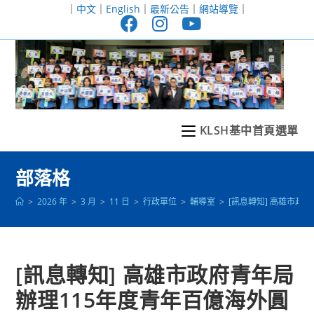
跳
｜
中文
｜
English
｜
最新公告
｜
網站導覽
｜
轉
至
主
要
內
容
KLSH基中首頁選單
部落格
>
2026 年
>
3 月
>
11 日
>
行政單位
>
輔導室
>
[訊息轉知] 高雄市政
[訊息轉知] 高雄市政府青年局
辦理115年度青年百億海外圓