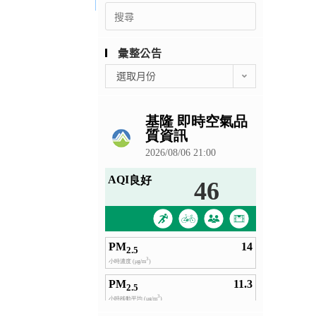
Search
for:
彙整公告
彙
選取月份
整
公
告