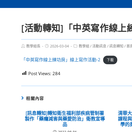
[活動轉知]「中英寫作線上
Post
Post
Post
教學組長
2026-03-04
教學組
/
活動訊息
/
訊息轉知
/
首
author:
published:
category:
「中英寫作線上練功房」線上寫作活動-2
下載
Post Views:
284
相關內容
[訊息轉知]轉知衛生福利部疾病管制署
清華
製作「藥癮減害與藥愛防治」衛教宣導
課程
品
學的