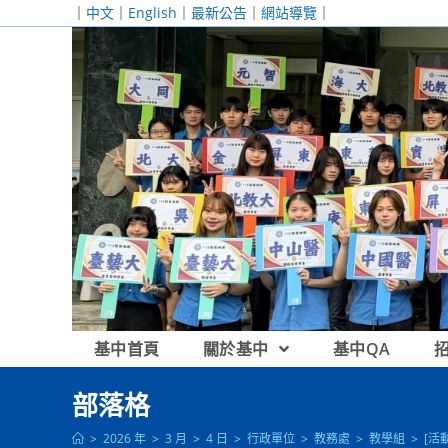
跳
｜
中文
｜
English
｜
最新公告
｜
網站導覽
｜
轉
至
主
要
內
容
基中首頁
關於基中
基中QA
部落格
>
2026 年
>
3 月
>
4 日
>
行政單位
>
教務處
>
教學組
>
[活