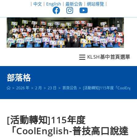
跳
｜
中文
｜
English
｜
最新公告
｜
網站導覽
｜
轉
至
主
要
內
容
KLSH基中首頁選單
部落格
>
2026 年
>
2 月
>
23 日
>
首頁公告
>
[活動轉知]115年度「CoolEng
[活動轉知]115年度
「CoolEnglish-普技高口說達