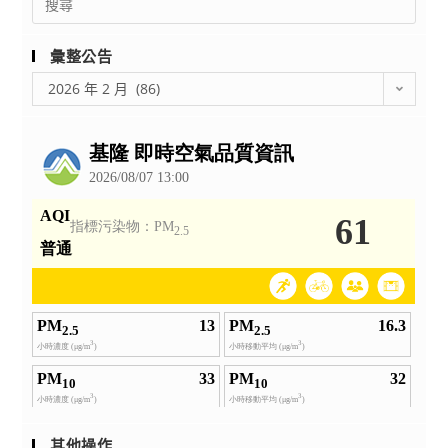
期
for:
六
)
彙整公告
舉
彙
2026 年 2 月 (86)
辦
整
「竹
公
風
告
陽
帆
學
系
博
覽
會」
活
動
其他操作