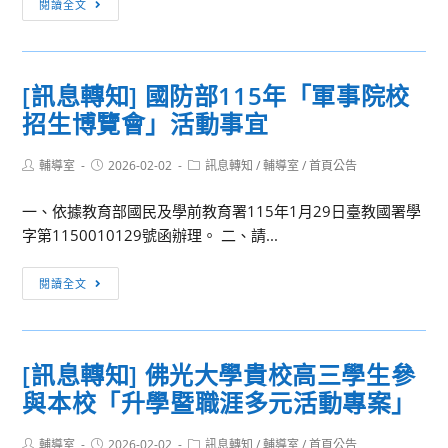
閱讀全文
轉
期
學
補
考
考
錄
[訊息轉知] 國防部115年「軍事院校
公
取
招生博覽會」活動事宜
告】
公
114
告
Post
Post
Post
輔導室
2026-02-02
學
訊息轉知
/
輔導室
/
首頁公告
author:
published:
category:
年
一、依據教育部國民及學前教育署115年1月29日臺教國署學
度
字第1150010129號函辦理。 二、請...
第
1
[訊
閱讀全文
學
息
期
轉
補
知]
考
[訊息轉知] 佛光大學貴校高三學生參
國
日
與本校「升學暨職涯多元活動專案」
防
程
部
表
Post
Post
Post
輔導室
2026-02-02
115
訊息轉知
/
輔導室
/
首頁公告