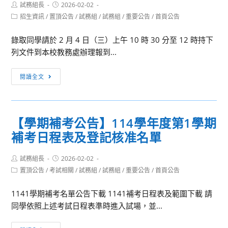
Post
Post
試務組長
2026-02-02
author:
published:
Post
招生資訊
/
置頂公告
/
試務組
/
試務組
/
重要公告
/
首頁公告
category:
錄取同學請於 2 月 4 日（三）上午 10 時 30 分至 12 時持下
列文件到本校教務處辦理報到...
【轉
閱讀全文
學
考
榜
【學期補考公告】114學年度第1學期
單】
補考日程表及登記核准名單
114
學
Post
Post
試務組長
年
2026-02-02
author:
published:
Post
置頂公告
/
考試相關
/
試務組
/
試務組
/
重要公告
/
首頁公告
度
category:
第
1141學期補考名單公告下載 1141補考日程表及範圍下載 請
二
同學依照上述考試日程表準時進入試場，並...
學
期
【學