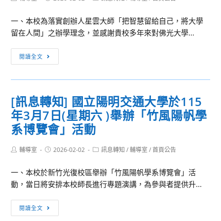
及
author:
published:
category:
年
登
一、本校為落實創辦人星雲大師「把智慧留給自己，將大學
「軍
記
留在人間」之辦學理念，並感謝貴校多年來對佛光大學...
事
核
院
准
[訊
閱讀全文
校
名
息
招
單
轉
生
知]
博
[訊息轉知] 國立陽明交通大學於115
佛
覽
年3月7日(星期六 )舉辦「竹風陽帆學
光
會」
大
系博覽會」活動
活
學
動
貴
Post
Post
Post
輔導室
2026-02-02
訊息轉知
/
輔導室
/
首頁公告
事
author:
published:
category:
校
宜
一、本校於新竹光復校區舉辦「竹風陽帆學系博覽會」活
高
動，當日將安排本校師長進行專題演講，為參與者提供升...
三
學
[訊
生
閱讀全文
息
參