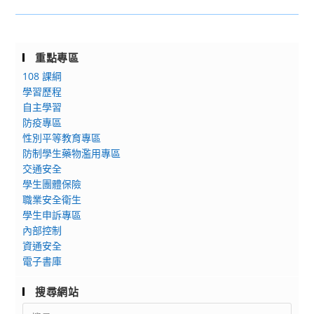
轉
與
知]
本
國
校
重點專區
立
「升
108 課綱
陽
學
學習歷程
明
暨
自主學習
交
職
防疫專區
通
涯
性別平等教育專區
大
多
防制學生藥物濫用專區
學
元
交通安全
於
活
學生團體保險
115
職業安全衛生
動
年
學生申訴專區
專
3
內部控制
案」
資通安全
月
電子書庫
7
日
搜尋網站
(星
Search