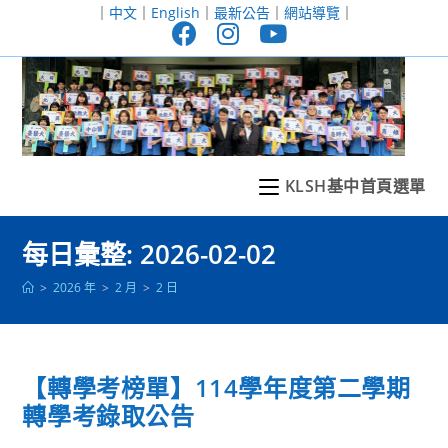
跳
｜
中文
｜
English
｜
最新公告
｜
網站導覽
｜
轉
至
主
要
內
容
KLSH基中首頁選單
每日彙整: 2026-02-02
>
2026 年
>
2 月
>
2 日
【轉學考榜單】114學年度第二學期
轉學考錄取公告