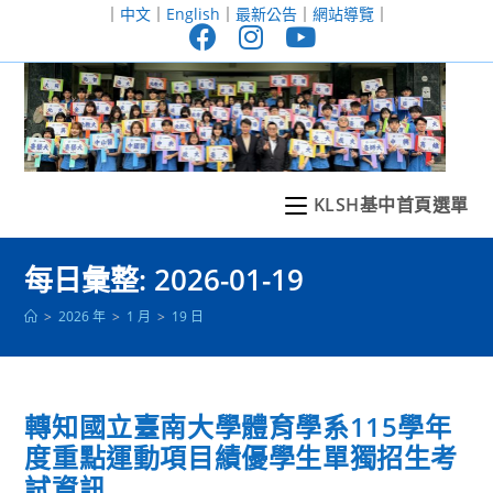
跳
｜
中文
｜
English
｜
最新公告
｜
網站導覽
｜
轉
至
主
要
內
容
KLSH基中首頁選單
每日彙整: 2026-01-19
>
2026 年
>
1 月
>
19 日
轉知國立臺南大學體育學系115學年
度重點運動項目績優學生單獨招生考
試資訊