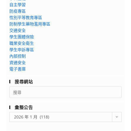
115
自主學習
灣
學
防疫專區
新
年
性別平等教育專區
文
度
防制學生藥物濫用專區
學
交通安全
招
獎
學生團體保險
生
全
職業安全衛生
資
國
學生申訴專區
訊
語
內部控制
資通安全
文
電子書庫
寫
作
搜尋網站
競
Search
賽
for:
彙整公告
彙
2026 年 1 月 (118)
整
公