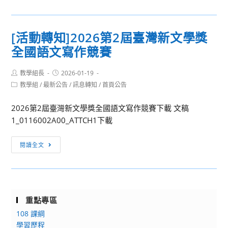
備
知
相
學
線
台
關
習
上
南
之
[活動轉知]2026第2屆臺灣新文學獎
歷
說
家
推
程
全國語文寫作競賽
明
專
廣
檔
會」
學
教
案
Post
Post
教學組長
資
校
2026-01-19
育
author:
published:
之
Post
教學組
/
最新公告
/
訊息轉知
/
首頁公告
訊
財
班
category:
說
團
招
2026第2屆臺灣新文學獎全國語文寫作競賽下載 文稿
明
法
生
1_0116002A00_ATTCH1下載
會
人
海
資
台
報
[活
訊
閱讀全文
南
動
應
轉
用
知]2026
科
第
技
重點專區
2
大
108 課綱
屆
學
學習歷程
臺