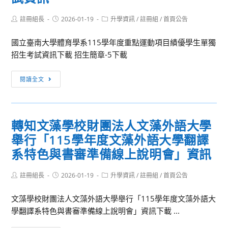
Post
Post
Post
註冊組長
2026-01-19
升學資訊
/
註冊組
/
首頁公告
author:
published:
category:
國立臺南大學體育學系115學年度重點運動項目績優學生單獨
招生考試資訊下載 招生簡章-5下載
轉
閱讀全文
知
國
立
轉知文藻學校財團法人文藻外語大學
臺
舉行「115學年度文藻外語大學翻譯
南
大
系特色與書審準備線上說明會」資訊
學
體
Post
Post
Post
註冊組長
2026-01-19
升學資訊
/
註冊組
/
首頁公告
author:
published:
category:
育
文藻學校財團法人文藻外語大學舉行「115學年度文藻外語大
學
學翻譯系特色與書審準備線上說明會」資訊下載 ...
系
115