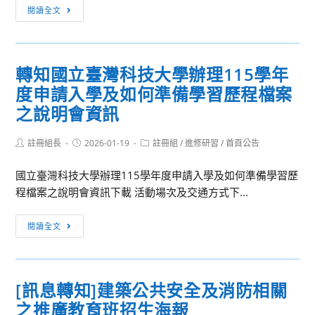
轉
學
閱讀全文
知
年
文
度
藻
重
轉知國立臺灣科技大學辦理115學年
學
點
度申請入學及如何準備學習歷程檔案
校
運
財
之說明會資訊
動
團
項
法
Post
Post
Post
註冊組長
2026-01-19
註冊組
/
進修研習
/
首頁公告
目
author:
published:
category:
人
績
國立臺灣科技大學辦理115學年度申請入學及如何準備學習歷
文
優
程檔案之說明會資訊下載 活動場次及交通方式下...
藻
學
外
生
轉
語
閱讀全文
單
知
大
獨
國
學
招
立
舉
生
[訊息轉知]建築公共安全及消防相關
臺
行
考
之推廣教育班招生海報
灣
「115
試