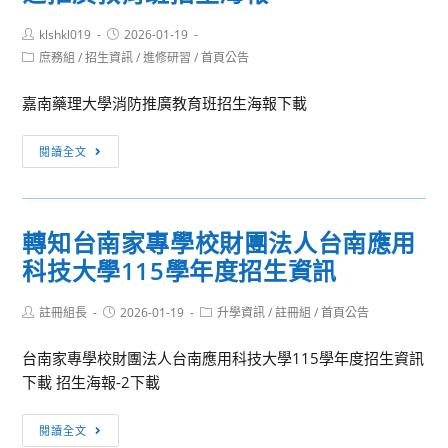
科
學
資
Post
Post
klshkl019
技
2026-01-19
年
訊
author:
published:
Post
庶務組
/
招生資訊
/
進修研習
/
首頁公告
大
度
category:
學
文
嘉南藥理大學消防推廣教育班招生海報下載
辦
藻
理
外
[訊
閱讀全文
115
語
息
學
大
轉
年
學
知]
度
翻
轉知台南家專學校財團法人台南應用
建
申
譯
科技大學115學年度招生資訊
築
請
系
公
入
特
Post
Post
Post
註冊組長
共
2026-01-19
升學資訊
/
註冊組
/
首頁公告
學
author:
published:
category:
色
安
及
與
台南家專學校財團法人台南應用科技大學115學年度招生資訊
全
如
書
下載 招生海報-2下載
及
何
審
消
準
準
轉
閱讀全文
防
備