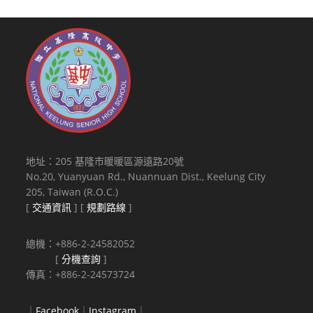
地址：205 基隆市暖暖區源遠路20號
No.20, Yuanyuan Rd., Nuannuan Dist., Keelung City
205, Taiwan (R.O.C.)
[
交通資訊
] [
規劃路線
]
總機：+886-2-24582052
[
分機查詢
]
傳真：+886-2-24573724
｜
Facebook
｜
Instagram
｜