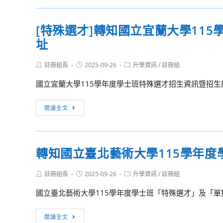
殊
學
選
選
年
才]
[特殊選才]轉知國立宜蘭大學11
才
度
轉
招
學
址
知
生
士
國
相
班
Post
Post
Post
註冊組長
立
2025-09-26
升學資訊
/
註冊組
author:
published:
category:
關
特
東
國立宜蘭大學115學年度學士班特殊選才招生資訊暨招
資
殊
華
訊
選
大
[特
閱讀全文
才
學
殊
招
115
選
生
學
才]
簡
年
轉知國立臺北藝術大學115學年
轉
章
度
知
資
學
Post
Post
Post
註冊組長
2025-09-26
升學資訊
/
註冊組
國
author:
published:
category:
訊
士
立
國立臺北藝術大學115學年度學士班「特殊選才」及「單獨
班
宜
特
蘭
轉
閱讀全文
殊