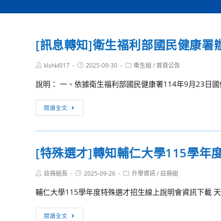
[訊息轉知]衛生福利部國民健康署
Post
Post
Post
klshkl017
2025-09-30
衛生組
/
首頁公告
author:
published:
category:
說明： 一、依據衛生福利部國民健康署114年9月23日國健社
[訊
閱讀全文
息
轉
知]
[特殊選才]轉知輔仁大學115學
衛
生
Post
Post
Post
註冊組長
2025-09-26
升學資訊
/
註冊組
福
author:
published:
category:
利
輔仁大學115學年度特殊選才招生線上說明會資訊下載 
部
國
[特
閱讀全文