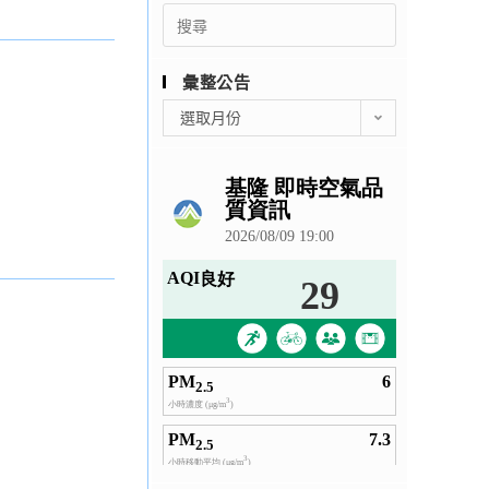
Search
for:
彙整公告
彙
選取月份
整
公
告