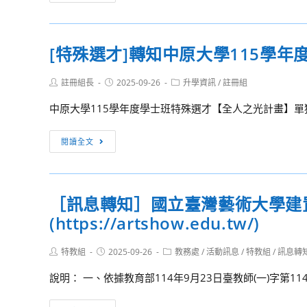
大
知
選
學
國
才
115
立
招
[特殊選才]轉知中原大學115學
學
臺
生
年
北
線
Post
Post
Post
註冊組長
2025-09-26
升學資訊
/
註冊組
度
藝
author:
published:
category:
上
學
術
中原大學115學年度學士班特殊選才【全人之光計畫】單
說
士
大
明
班
學
[特
閱讀全文
會
特
115
殊
資
殊
學
選
訊
選
年
才]
［訊息轉知］國立臺灣藝術大學建
才
度
轉
招
學
(https://artshow.edu.tw/)
知
生
士
中
資
班
Post
Post
Post
特教組
2025-09-26
原
教務處
/
活動訊息
/
特教組
/
訊息轉
author:
published:
category:
訊
「特
大
說明： 一、依據教育部114年9月23日臺教師(一)字第1140
暨
殊
學
招
選
115