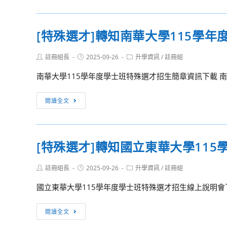
護
線
學
選
策
上
115
才]
略」
[特殊選才]轉知南華大學115學
說
學
國
論
明
年
立
壇
會
Post
Post
Post
註冊組長
2025-09-26
升學資訊
/
註冊組
度
臺
author:
published:
category:
資
學
北
南華大學115學年度學士班特殊選才招生簡章資訊下載 南
訊
士
教
班
育
[特
閱讀全文
特
大
殊
殊
學
選
選
115
才]
[特殊選才]轉知國立東華大學11
才
學
轉
招
年
知
生
Post
Post
Post
註冊組長
2025-09-26
升學資訊
/
註冊組
度
南
author:
published:
category:
資
學
華
國立東華大學115學年度學士班特殊選才招生線上說明會下
訊
士
大
班
學
[特
閱讀全文
特
115
殊