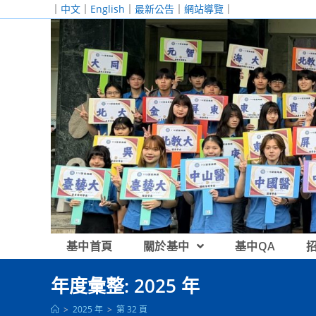
跳
｜
中文
｜
English
｜
最新公告
｜
網站導覽
｜
轉
至
主
要
內
容
基中首頁
關於基中
基中QA
年度彙整: 2025 年
>
2025 年
>
第 32 頁