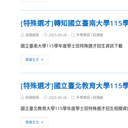
民
殊
健
選
康
才]
[特殊選才]轉知國立臺南大學11
署
轉
辦
知
Post
Post
Post
註冊組長
2025-09-26
升學資訊
/
註冊組
理
輔
author:
published:
category:
「114
仁
國立臺南大學115學年度學士班特殊選才招生資訊下載
年
大
建
學
[特
閱讀全文
構
115
殊
不
學
選
同
年
才]
[特殊選才]國立臺北教育大學11
生
度
轉
命
特
知
週
Post
Post
Post
註冊組長
2025-09-26
升學資訊
/
註冊組
殊
國
author:
published:
category:
期
選
立
國立臺北教育大學115學年度學士班特殊選才招生相關資
營
才
臺
養
招
南
[特
閱讀全文
照
生
大
殊