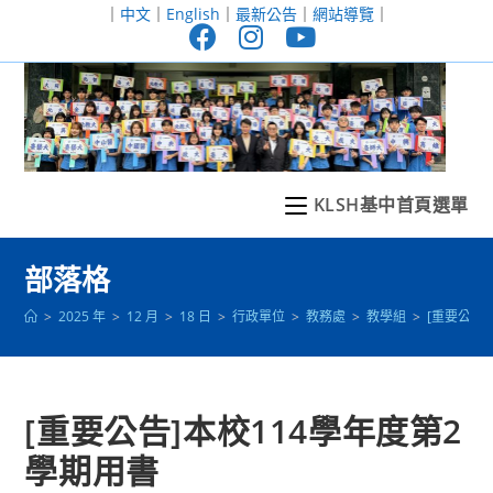
跳
｜
中文
｜
English
｜
最新公告
｜
網站導覽
｜
轉
至
主
要
內
容
KLSH基中首頁選單
部落格
>
2025 年
>
12 月
>
18 日
>
行政單位
>
教務處
>
教學組
>
[重要公告
[重要公告]本校114學年度第2
學期用書