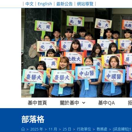
跳
｜
中文
｜
English
｜
最新公告
｜
網站導覽
｜
轉
至
主
要
內
容
基中首頁
關於基中
基中QA
部落格
>
2025 年
>
11 月
>
25 日
>
行政單位
>
教務處
>
[訊息轉知]