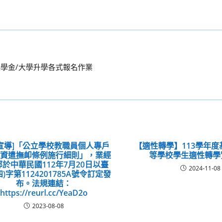
獎學金/大學升學各式報名作業
宣導]「公立學校教職員個人專戶
【適性轉學】113學年
休資遣撫卹條例施行細則」，業經
等學校學生適性轉學
於中華民國112年7月20日以臺
2024-11-08
四)字第1124201785A號令訂定發
布。法規連結：
https://reurl.cc/YeaD2o
2023-08-08