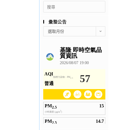
Search
for:
彙整公告
彙
選取月份
整
公
告