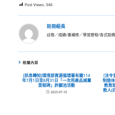
Post Views:
346
註冊組長
註冊／成績/重補修／學習歷程/各式助
相關內容
[訊息轉知]環境部資源循環署有關114
[法令
年7月1日至8月31日「一次用產品減量
制退
里程碑」許願池活動
教育部
教人(
2025-07-10