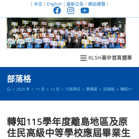
跳
｜
中文
｜
English
｜
最新公告
｜
網站導覽
｜
轉
至
主
要
內
容
KLSH基中首頁選單
部落格
>
2025 年
>
11 月
>
12 日
>
行政單位
>
教務處
>
註冊組
>
轉知115
轉知115學年度離島地區及原
住民高級中等學校應屆畢業生