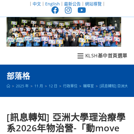
跳
｜
中文
｜
English
｜
最新公告
｜
網站導覽
｜
轉
至
主
要
內
容
KLSH基中首頁選單
部落格
>
2025 年
>
11 月
>
12 日
>
行政單位
>
輔導室
>
[訊息轉知] 亞洲大學
[訊息轉知] 亞洲大學理治療學
系2026年物治營-「動move