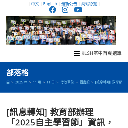
跳
｜
中文
｜
English
｜
最新公告
｜
網站導覽
｜
轉
至
主
要
內
容
KLSH基中首頁選單
部落格
>
2025 年
>
11 月
>
11 日
>
行政單位
>
圖書館
>
[訊息轉知] 教育部
[訊息轉知] 教育部辦理
「2025自主學習節」資訊，