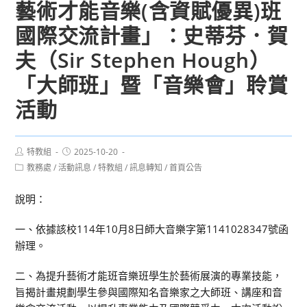
藝術才能音樂(含資賦優異)班
國際交流計畫」：史蒂芬．賀
夫（Sir Stephen Hough）
「大師班」暨「音樂會」聆賞
活動
Post
Post
特教組
2025-10-20
author:
published:
Post
教務處
/
活動訊息
/
特教組
/
訊息轉知
/
首頁公告
category:
說明：
一、依據該校114年10月8日師大音樂字第1141028347號函
辦理。
二、為提升藝術才能班音樂班學生於藝術展演的專業技能，
旨揭計畫規劃學生參與國際知名音樂家之大師班、講座和音