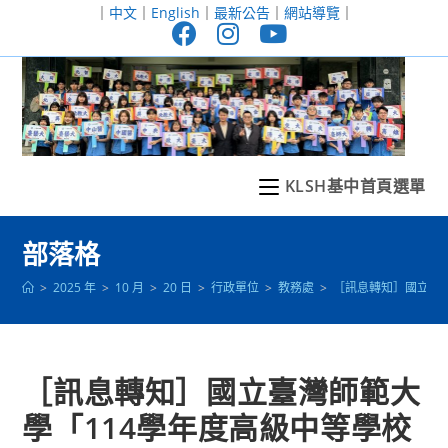
跳
｜
中文
｜
English
｜
最新公告
｜
網站導覽
｜
轉
至
主
要
內
容
KLSH基中首頁選單
部落格
>
2025 年
>
10 月
>
20 日
>
行政單位
>
教務處
>
［訊息轉知］國立臺灣
［訊息轉知］國立臺灣師範大
學「114學年度高級中等學校