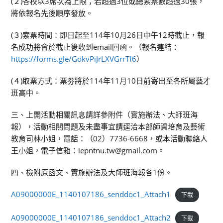
(２)各校以3席次為上限；若超過3位或總索票數超過30張，
將依報名先後順序發放。
(３)索票時間：即日起至114年10月26日中午12時截止，報
名成功將會於截止後收到email回函。（報名連結：
https://forms.gle/GokvPiJrLXVGrrTf6
）
(４)取票方式：票劵將於114年11月10日前寄出至各所屬藝才
班高中。
三、上開活動相關訊息請詳參附件（實施辦法、大師班海
報），活動相關問題及未盡事宜請逕洽本部師資培育及藝術
教育司林小姐，電話：（02）7736-6668，或本活動聯絡人
王小姐，電子信箱：iepntnu.tw@gmail.com。
四、檢附原函文、實施辦法及大師班海報各1份。
A09000000E_1140107186_senddoc1_Attach1
下載
A09000000E_1140107186_senddoc1_Attach2
下載