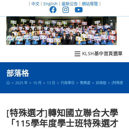
跳
｜
中文
｜
English
｜
最新公告
｜
網站導覽
｜
轉
至
主
要
內
容
KLSH基中首頁選單
部落格
>
2025 年
>
10 月
>
13 日
>
行政單位
>
教務處
>
註冊組
>
[特殊選才
[特殊選才]轉知國立聯合大學
「115學年度學士班特殊選才