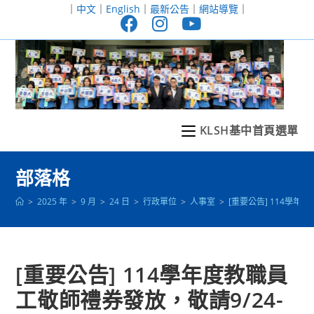
跳
｜
中文
｜
English
｜
最新公告
｜
網站導覽
｜
轉
至
主
要
內
容
KLSH基中首頁選單
部落格
>
2025 年
>
9 月
>
24 日
>
行政單位
>
人事室
>
[重要公告] 114學年
[重要公告] 114學年度教職員
工敬師禮券發放，敬請9/24-