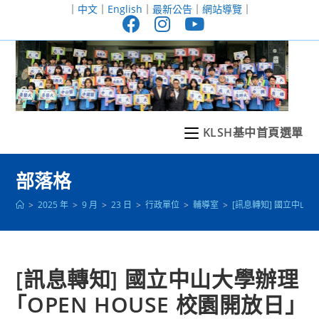
跳
｜
中文
｜
English
｜
最新公告
｜
網站導覽
｜
轉
至
主
要
內
容
KLSH基中首頁選單
部落格
>
2025 年
>
9 月
>
23 日
>
行政單位
>
輔導室
>
[訊息轉知] 國立中山大
[訊息轉知] 國立中山大學辦理
｢OPEN HOUSE 校園開放日｣