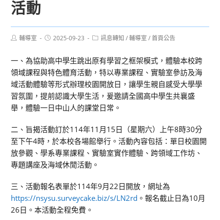
活動
Post
Post
Post
輔導室
2025-09-23
訊息轉知
/
輔導室
/
首頁公告
author:
published:
category:
一、為協助高中學生跳出原有學習之框架模式，體驗本校跨
領域課程與特色體育活動，特以專業課程、實驗室參訪及海
域活動體驗等形式辦理校園開放日，讓學生親自感受大學學
習氛圍，提前認識大學生活，爰邀請全國高中學生共襄盛
舉，體驗一日中山人的課堂日常。
二、旨揭活動訂於114年11月15日（星期六）上午8時30分
至下午4時，於本校各場館舉行。活動內容包括：單日校園開
放參觀、學系專業課程、實驗室實作體驗、跨領域工作坊、
專題講座及海域休閒活動。
三、活動報名表單於114年9月22日開放，網址為
https://nsysu.surveycake.biz/s/LN2rd
。報名截止日為10月
26日。本活動全程免費。