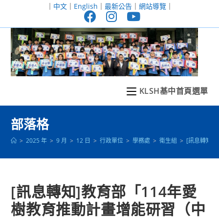
跳
｜
中文
｜
English
｜
最新公告
｜
網站導覽
｜
轉
至
主
要
內
容
KLSH基中首頁選單
部落格
>
2025 年
>
9 月
>
12 日
>
行政單位
>
學務處
>
衛生組
>
[訊息轉知]
[訊息轉知]教育部「114年愛
樹教育推動計畫增能研習（中