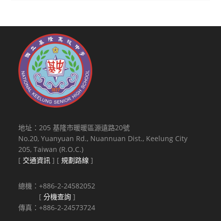
地址：205 基隆市暖暖區源遠路20號
No.20, Yuanyuan Rd., Nuannuan Dist., Keelung City
205, Taiwan (R.O.C.)
[
交通資訊
] [
規劃路線
]
總機：+886-2-24582052
[
分機查詢
]
傳真：+886-2-24573724