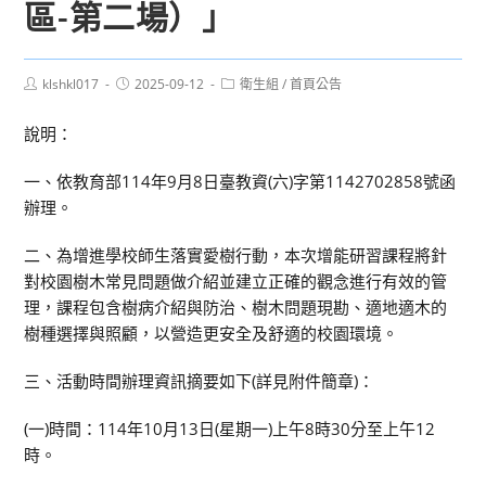
區-第二場）」
Post
Post
Post
klshkl017
2025-09-12
衛生組
/
首頁公告
author:
published:
category:
說明：
一、依教育部114年9月8日臺教資(六)字第1142702858號函
辦理。
二、為增進學校師生落實愛樹行動，本次增能研習課程將針
對校園樹木常見問題做介紹並建立正確的觀念進行有效的管
理，課程包含樹病介紹與防治、樹木問題現勘、適地適木的
樹種選擇與照顧，以營造更安全及舒適的校園環境。
三、活動時間辦理資訊摘要如下(詳見附件簡章)：
(一)時間：114年10月13日(星期一)上午8時30分至上午12
時。