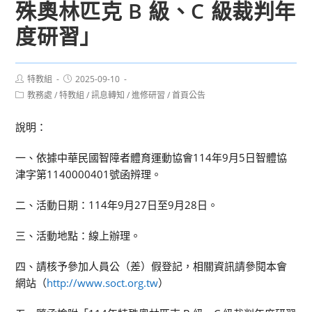
殊奧林匹克 B 級、C 級裁判年
度研習」
Post
Post
特教組
2025-09-10
author:
published:
Post
教務處
/
特教組
/
訊息轉知
/
進修研習
/
首頁公告
category:
說明：
一、依據中華民國智障者體育運動協會114年9月5日智體協
津字第1140000401號函辨理。
二、活動日期：114年9月27日至9月28日。
三、活動地點：線上辦理。
四、請核予參加人員公（差）假登記，相關資訊請參閱本會
網站（
http://www.soct.org.tw
）