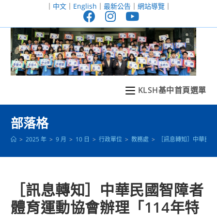
跳
｜
中文
｜
English
｜
最新公告
｜
網站導覽
｜
轉
至
主
要
內
容
KLSH基中首頁選單
部落格
>
2025 年
>
9 月
>
10 日
>
行政單位
>
教務處
>
［訊息轉知］中華民國智
［訊息轉知］中華民國智障者
體育運動協會辦理「114年特