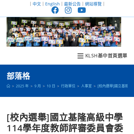
跳
｜
中文
｜
English
｜
最新公告
｜
網站導覽
｜
轉
至
主
要
內
容
KLSH基中首頁選單
部落格
>
2025 年
>
9 月
>
10 日
>
行政單位
>
人事室
>
[校內選舉]國立基隆
[校內選舉]國立基隆高級中學
114學年度教師評審委員會委