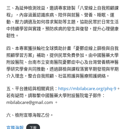
三、為延伸檢測效益，邀請專家錄製「八堂線上自我照顧課
程」，內容涵蓋認識疾病、陪伴與就醫、營養、睡眠、運
動、壓力調適及如何尋求幫助等主題，協助民眾於日常生活
中持續學習與實踐，預防疾病的發生與復發，提升心理健康
韌性。
四、本專案獲扶輪社全球獎助計畫「憂鬱症線上篩檢與自我
照顧學習方案」補助，提供民眾免費參加。由中國醫藥大學
附設醫院、台南市立安南醫院憂鬱症中心及台灣營養精神醫
學研究學會共同推動，透過篩檢與課程落實早期發現與早期
介入理念，整合自我照顧、社區照護與醫療照護網絡。
五、平台連結與相關資訊：
https://mbilabcare.org/phq-9
。
若有疑問，請聯繫中國醫藥大學附設醫院電子郵件：
mbilabcare@gmail.com 。
六、檢附宣導海報乙份。
宣導海報
下載