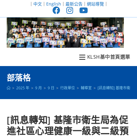
跳
｜
中文
｜
English
｜
最新公告
｜
網站導覽
｜
轉
至
主
要
內
容
KLSH基中首頁選單
部落格
>
2025 年
>
9 月
>
9 日
>
行政單位
>
輔導室
>
[訊息轉知] 基隆市
[訊息轉知] 基隆市衛生局為促
進社區心理健康一級與二級預