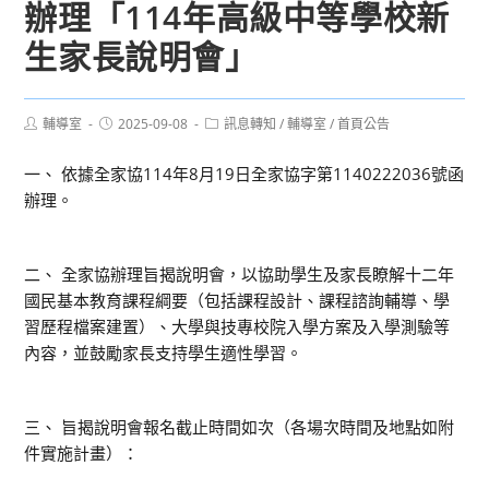
辦理「114年高級中等學校新
生家長說明會」
Post
Post
Post
輔導室
2025-09-08
訊息轉知
/
輔導室
/
首頁公告
author:
published:
category:
一、 依據全家協114年8月19日全家協字第1140222036號函
辦理。
二、 全家協辦理旨揭說明會，以協助學生及家長瞭解十二年
國民基本教育課程綱要（包括課程設計、課程諮詢輔導、學
習歷程檔案建置）、大學與技專校院入學方案及入學測驗等
內容，並鼓勵家長支持學生適性學習。
三、 旨揭說明會報名截止時間如次（各場次時間及地點如附
件實施計畫）：