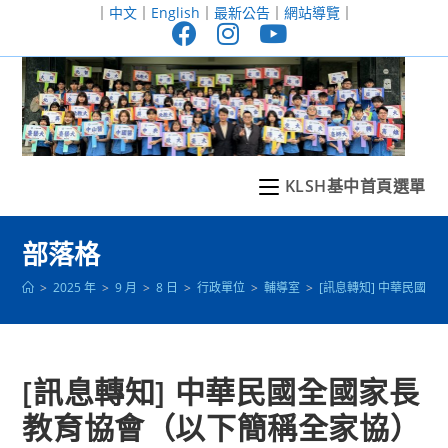
跳
｜
中文
｜
English
｜
最新公告
｜
網站導覽
｜
轉
至
主
要
內
容
KLSH基中首頁選單
部落格
>
2025 年
>
9 月
>
8 日
>
行政單位
>
輔導室
>
[訊息轉知] 中華民國
[訊息轉知] 中華民國全國家長
教育協會（以下簡稱全家協）